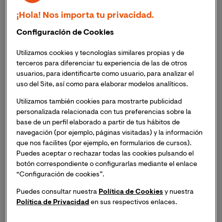
editado un nuevo vídeo promocional ante el nuevo
¡Hola! Nos importa tu privacidad.
curso académico donde se promociona como la única
universidad
online
, audiovisual e interactiva en su
Configuración de Cookies
metodología docente que permite, además, la
traducción simultánea de las clases hasta veinte
Utilizamos cookies y tecnologías similares propias y de
idiomas diferentes y que pueden seguirse a través de un
terceros para diferenciar tu experiencia de las de otros
usuarios, para identificarte como usuario, para analizar el
PC, un iPad o un iPhone.
uso del Site, así como para elaborar modelos analíticos.
“La universidad del siglo XXI, sin barreras físicas ni
Utilizamos también cookies para mostrarte publicidad
personalizada relacionada con tus preferencias sobre la
idiomáticas”, así se define. La VIU, a diferencia del resto
base de un perfil elaborado a partir de tus hábitos de
de universidades
online
, dispone de un sistema de
navegación (por ejemplo, páginas visitadas) y la información
videoconferencias para la docencia, que entre otras
que nos facilites (por ejemplo, en formularios de cursos).
utilidades, podrá ofrecer a los alumnos de esta
Puedes aceptar o rechazar todas las cookies pulsando el
universidad las mejores clases magistrales impartidas
botón correspondiente o configurarlas mediante el enlace
en directo desde cualquier lugar del mundo y que
“Configuración de cookies”.
podrán ser traducidas de manera simultánea en
Puedes consultar nuestra
Política de Cookies
y nuestra
distintos idiomas. Esta nueva herramienta supone un
Política de Privacidad
en sus respectivos enlaces.
plus a la actual metodología docente de la VIU que ya
pone a disposición del alumnado documentos e-