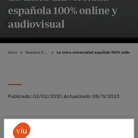
española 100% online y
audiovisual
Inicio
Nuestros Expertos
La única universidad española 100% online y a
Publicado:
02/02/2012
|
Actualizado:
06/11/2023
La
Universidad Internacional Valenciana (VIU)
ha