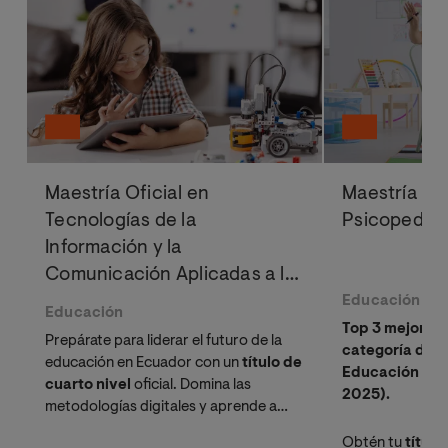
Maestría Oficial en
Maestría Ofi
Tecnologías de la
Psicopedag
Información y la
Comunicación Aplicadas a la
Educación
Educación
Educación
Top 3 mejor Ma
Prepárate para liderar el futuro de la
categoría de 
educación en Ecuador con un
título de
Educación (Ra
cuarto nivel
oficial. Domina las
2025).
metodologías digitales y aprende a
utilizar las herramientas más
Obtén tu
título 