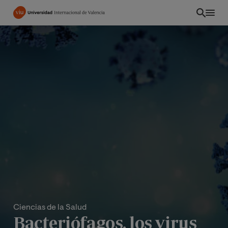
Pasar
al
contenido
principal
Ciencias de la Salud
Bacteriófagos, los virus