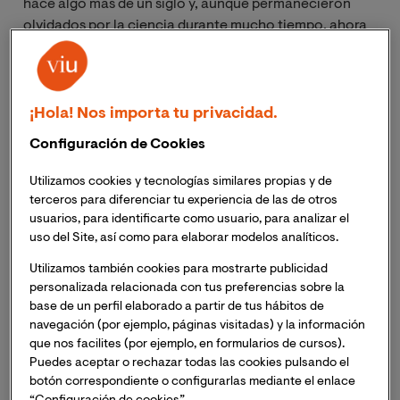
hace algo más de un siglo y, aunque permanecieron
olvidados por la ciencia durante mucho tiempo, ahora
se presentan como una buena alternativa para luchar
contra las superbacterias.
¡Hola! Nos importa tu privacidad.
¿Qué son los bacteriófagos?
Configuración de Cookies
También conocidos como fagos, son virus muy
Utilizamos cookies y tecnologías similares propias y de
pequeños (miden 10 veces menos que una bacteria)
terceros para diferenciar tu experiencia de las de otros
que llevan millones de años en la Tierra y que se han
usuarios, para identificarte como usuario, para analizar el
especializado en
“alimentarse” de las bacterias
.
uso del Site, así como para elaborar modelos analíticos.
Utilizamos también cookies para mostrarte publicidad
El fago penetra en la bacteria, la infecta y se replica
personalizada relacionada con tus preferencias sobre la
dentro de ella hasta que esta estalla, causando así la
base de un perfil elaborado a partir de tus hábitos de
muerte de la propia bacteria y también del virus.
navegación (por ejemplo, páginas visitadas) y la información
que nos facilites (por ejemplo, en formularios de cursos).
Puedes aceptar o rechazar todas las cookies pulsando el
El uso terapéutico de los bacteriófagos se empezó a
botón correspondiente o configurarlas mediante el enlace
probar en 1919
, pero el descubrimiento y posterior