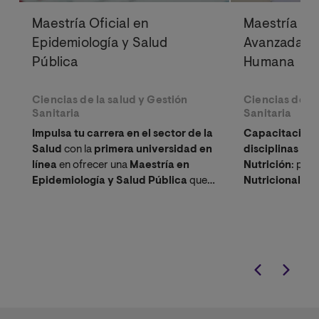
Maestría Oficial en
Maestría Ofi
Epidemiología y Salud
Avanzadas d
Pública
Humana
Ciencias de la salud y Gestión
Ciencias de la
Sanitaria
Sanitaria
Impulsa tu carrera en el sector de la
Capacitación d
Salud
con la
primera universidad en
disciplinas in
línea
en ofrecer una
Maestría en
Nutrición
: pro
Epidemiología y Salud Pública
que
Nutricional, I
combina ambas disciplinas para
Alimentos Func
fortalecer tus competencias
para entender la
profesionales.
genética, alimen