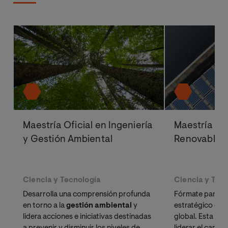
Maestría Oficial en Ingeniería
Maestría Ofi
y Gestión Ambiental
Renovables
Ciencia y Tecnología
Ciencia y Tec
Desarrolla una comprensión profunda
Fórmate para se
en torno a la
gestión ambiental
y
estratégico en l
lidera acciones e iniciativas destinadas
global. Esta mae