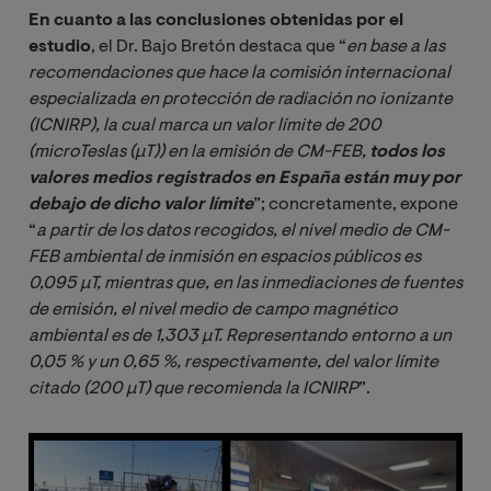
En cuanto a las conclusiones obtenidas por el
estudio
, el Dr. Bajo Bretón destaca que “
en base a las 
recomendaciones que hace la comisión internacional 
especializada en protección de radiación no ionizante 
(ICNIRP), la cual marca un valor límite de 200 
(microTeslas (μT)) en la emisión de CM-FEB, 
todos los 
valores medios registrados en España están muy por 
debajo de dicho valor límite
”; concretamente, expone
“
a partir de los datos recogidos, el nivel medio de CM-
FEB ambiental de inmisión en espacios públicos es 
0,095 μT, mientras que, en las inmediaciones de fuentes 
de emisión, el nivel medio de campo magnético 
ambiental es de 1,303 μT. Representando entorno a un 
0,05 % y un 0,65 %, respectivamente, del valor límite 
citado (200 μT) que recomienda la ICNIRP
”.
Image