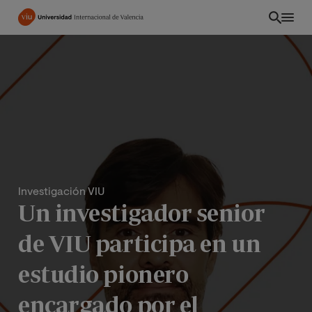
Pasar
al
contenido
principal
Investigación VIU
Un investigador senior
de VIU participa en un
EC
estudio pionero
encargado por el