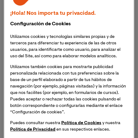
director
de cara al comienzo del nuevo curso
académico. Estas nuevas incorporaciones, reafirman la
¡Hola! Nos importa tu privacidad.
apuesta decidida de VIU por
consolidar a sus
facultades cómo órganos de formación e
Configuración de Cookies
investigación de referencia
de sus respectivos
Utilizamos cookies y tecnologías similares propias y de
sectores académicos y profesionales, y de poner en
terceros para diferenciar tu experiencia de las de otros
relevancia el
prestigio y excelencia de sus docentes y
usuarios, para identificarte como usuario, para analizar el
su oferta formativa
.
uso del Site, así como para elaborar modelos analíticos.
Utilizamos también cookies para mostrarte publicidad
Los nuevos decanos son, el
Dr. Joan M. Oleaque
personalizada relacionada con tus preferencias sobre la
Moreno
, al frente de la Facultad de Artes,
base de un perfil elaborado a partir de tus hábitos de
Humanidades y Comunicación; la
Dra. Gemma Ruiz
navegación (por ejemplo, páginas visitadas) y la información
Varela
, encabezando la Facultad de Ciencias de la
que nos facilites (por ejemplo, en formularios de cursos).
Educación; y el
Dr. Vicente Antonio Gea Caballero
, en
Puedes aceptar o rechazar todas las cookies pulsando el
la dirección de la Facultad de Ciencias de la Salud. A
botón correspondiente o configurarlas mediante el enlace
“Configuración de cookies”.
ellos se suma el
Dr. Néstor Sánchez Doreste
,
asumiendo como director de la Escuela de Ingeniería,
Puedes consultar nuestra
Política de Cookies
y nuestra
Ciencia y Tecnología.
Política de Privacidad
en sus respectivos enlaces.