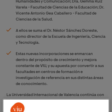
Humanidades y Comunicación; Dra. Gemma Ruiz
Varela - Facultad de Ciencias de la Educación; Dr.
Vicente Antonio Gea Caballero - Facultad de
Ciencias de la Salud.
A ellos se suma el Dr. Néstor Sánchez Doreste,
como director de la Escuela de Ingeniería, Ciencia
y Tecnología.
Estas nuevas incorporaciones se enmarcan
dentro del propósito de crecimiento y mejora
constante de VIU, y su apuesta por convertir a sus
facultades en centros de formación e
investigación de referencia en sus distintas áreas
de conocimiento.
La Universidad Internacional de Valencia continúa con
el desarrollo y evolución de su estructura y propuesta
académica, presentando
tres nuevos decanos y un