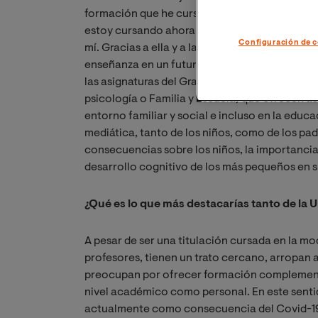
formación que he cursado y recibido hasta el 
estoy cursando ahora (Grado en Educación Pr
Configuración de c
mí. Gracias a ella y a las competencias adquir
enseñanza en un futuro y desempeñar mi carrer
las asignaturas del Grado son más teóricas, pe
psicología o Familia y Escuela) que ofrecen a
entorno familiar y social e incluso en la educa
mediática, tanto de los niños, como de los padr
consecuencias sobre los niños, la importancia d
desarrollo cognitivo de los más pequeños en su
¿Qué es lo que más destacarías tanto de la 
A pesar de ser una titulación cursada en la mo
profesores, tienen un trato cercano, arropan a
preocupan por ofrecer formación complementar
nivel académico como personal. En este sentid
actualmente como consecuencia del Covid-19, 