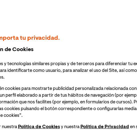
ernacional ‘Becas Quiero’ durante las siguientes
vistas breves con los ganadores de los programas de
ncia llevó a cabo el año pasado: YOSI y Lógralo.
, Abogada y estudiante del Grado en Educación
mporta tu privacidad.
n de Cookies
 en la Universidad Internacional de Valencia?
s y tecnologías similares propias y de terceros para diferenciar tu e
ara identificarte como usuario, para analizar el uso del Site, así com
udié un máster a distancia en otra universidad muy
os.
on creces dicha experiencia, en cuanto a calidad en la
én cookies para mostrarte publicidad personalizada relacionada con
mpleto y la adaptación en este sentido fue muy rápida.
un perfil elaborado a partir de tus hábitos de navegación (por ejemp
empre están dispuestos a atenderte por correo
nformación que nos facilites (por ejemplo, en formularios de cursos).
as cookies pulsando el botón correspondiente o configurarlas median
e cookies”.
ntorno laboral/social?
r nuestra
Política de Cookies
y nuestra
Política de Privacidad
en 
acho dedicado al Derecho Laboral, y toda la