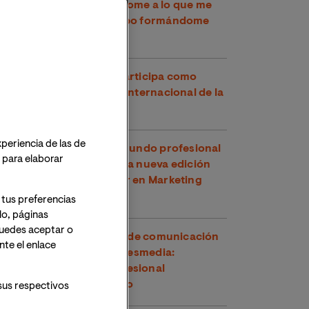
permite seguir dedicándome a lo que me
encanta y al mismo tiempo formándome
como una profesional”
Una estudiante de VIU participa como
intérprete en un evento internacional de la
Comisión Europea
xperiencia de las de
VIU vuelve a acercar el mundo profesional
o para elaborar
a sus estudiantes con una nueva edición
del Hackathon del Máster en Marketing
Digital junto a Fini
 tus preferencias
lo, páginas
 Puedes aceptar o
Visita de los estudiantes de comunicación
te el enlace
a las instalaciones de Atresmedia:
formación y mundo profesional
conectados por el talento
sus respectivos