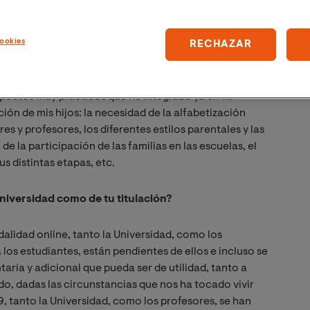
momento ha sido en este ámbito. Por eso, el Grado que
imaria) supone una formación totalmente nueva para
ookies
RECHAZAR
idas, tendré la oportunidad de dedicarme a la
a profesional de la mejor forma posible. Algunas de
ro hay otras que he cursado (por ejemplo, TIC,
spectos muy prácticos que he integrado ya en mi
ción de mis hijos: la necesidad de la alfabetización
es y profesores, los diferentes estilos parentales y las
e la participación de las familias en las escuelas, el
s distintas etapas, etc.
Universidad como de tu titulación?
dalidad online, tanto la Universidad, como los
 los estudiantes, están pendientes de ellos e incluso se
ia y adicional que pueda ser de utilidad, tanto a
o, dadas las circunstancias que nos ha tocado vivir
tanto la Universidad, como los profesores, se han