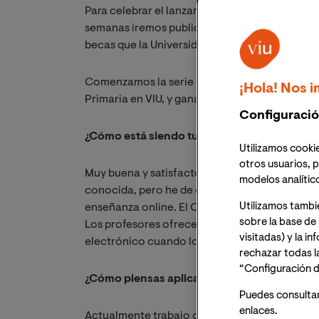
Para celebrar el lanzamiento del programa int
semanas iremos publicando una serie de entre
becas que la Universidad Internacional de Vale
Comenzamos la serie con
Juncal Fernández
¡Hola! Nos i
Primaria en VIU, y ganadora de una Beca YOSI.
Configuració
¿Cómo está siendo tu experiencia de estudio
Utilizamos cookie
otros usuarios, p
Muy buena y satisfactoria. Hace unos años est
modelos analític
conocida, pero he de decir que la VIU supera c
Utilizamos tambi
enseñanza online. El Campus Virtual es muy co
sobre la base de 
Los profesores ofrecen contenido muy útil, si
visitadas) y la i
electrónico cuando lo necesitas.
rechazar todas l
“Configuración d
¿Cómo piensas aplicar tu formación en tu e
Puedes consulta
enlaces.
Actualmente trabajo como Abogada en un Desp