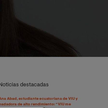
que durante tantos años había deseado. "
Noticias destacadas
Ana Abad, estudiante ecuatoriana de VIU y
nadadora de alto rendimiento: “VIU me