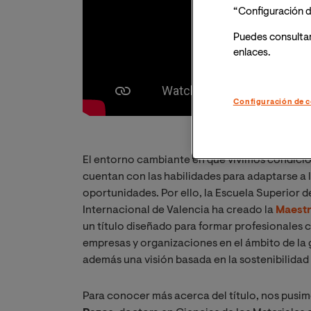
“Configuración d
Puedes consulta
enlaces.
Configuración de c
El entorno cambiante en que vivimos condicio
cuentan con las habilidades para adaptarse a l
oportunidades. Por ello, la Escuela Superior d
Internacional de Valencia ha creado la
Maestr
un título diseñado para formar profesionales
empresas y organizaciones en el ámbito de la g
además una visión basada en la sostenibilidad
Para conocer más acerca del título, nos pusi