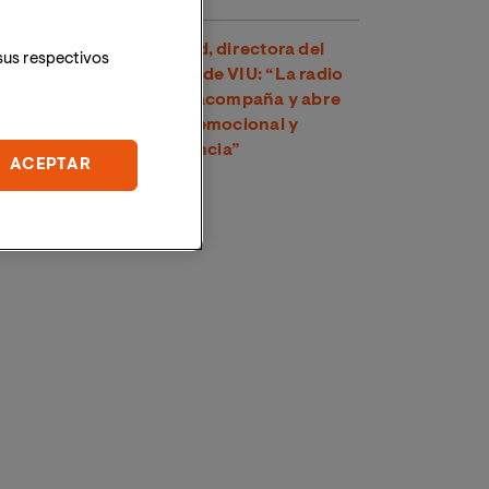
Dra. Amparo Suay Madrid, directora del
sus respectivos
Grado en Comunicación de VIU: “La radio
es una voz cercana que acompaña y abre
un espacio de conexión emocional y
psicológica con la audiencia”
ACEPTAR