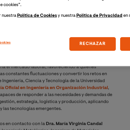
e cookies”.
r nuestra
Política de Cookies
y nuestra
Política de Privacidad
en 
ookies
RECHAZAR
na el mercado laboral, favoreciendo a quienes
as constantes fluctuaciones y convertir los retos en
e Ingeniería, Ciencia y Tecnología de la Universidad
ía Oficial en Ingeniería en Organización Industrial
,
 capaces de responder a las necesidades y demandas de
estión, estrategia, logística y producción, aplicando
 y las tecnologías emergentes.
mos en contacto con la
Dra. María Virginia Candal