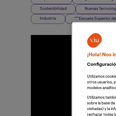
Sostenibilidad
Nuevas Tecnolog
Industria
"""Escuela Superior de
¡Hola! Nos i
Configuració
Utilizamos cookie
otros usuarios, p
modelos analític
Utilizamos tambi
sobre la base de 
visitadas) y la i
rechazar todas l