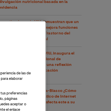
divulgación nutricional basada en la
evidencia
Investigadores de VIU demuestran que un
compuesto del té verde mejora funciones
cognitivas en niños con Trastorno del
Espectro Alcohólico Fetal
Toni García, docente de VIU, inaugura el
XXVI Congreso Internacional de
Educadores en Perú con una reflexión
sobre los retos de la educación
xperiencia de las de
contemporánea
o para elaborar
Dr. Víctor José Villanueva-Blasco ¿Cómo
 tus preferencias
detectar el uso problemático de Internet
lo, páginas
en adolescentes y cómo afecta este a su
 Puedes aceptar o
salud mental?
te el enlace