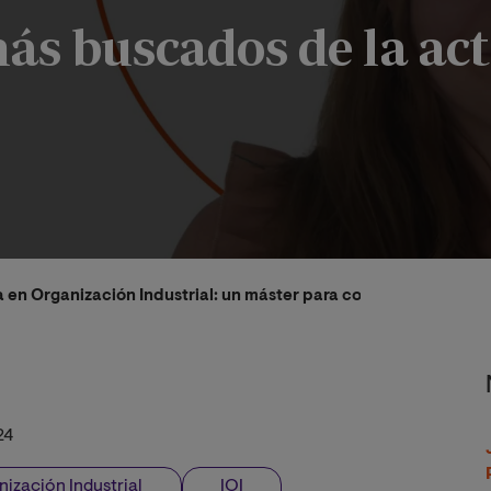
ás buscados de la ac
a en Organización Industrial: un máster para convertirse en un
24
nización Industrial
IOI