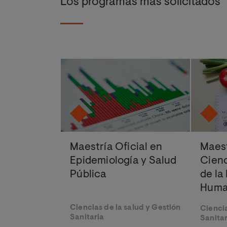
Los programas más solicitados
Maestría Oficial en
Maest
Epidemiología y Salud
Cien
Pública
de la
Hum
Ciencias de la salud y Gestión
Ciencia
Sanitaria
Sanitar