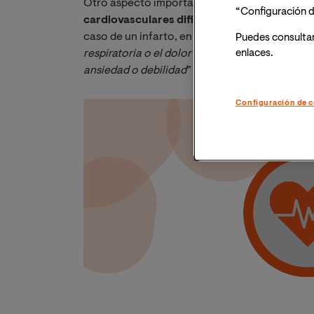
Otro aspecto importante a tener en cuenta, e
“Configuración d
cardiovasculares difiere entre la población
caso de un infarto, en las mujeres “
los síntomas
Puedes consulta
respiratoria o el dolor epigástrico. Además, en l
enlaces.
ansiedad o debilidad
” Según explica la Dra. Na
Configuración de c