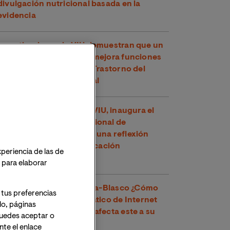
divulgación nutricional basada en la
evidencia
Investigadores de VIU demuestran que un
compuesto del té verde mejora funciones
cognitivas en niños con Trastorno del
Espectro Alcohólico Fetal
Toni García, docente de VIU, inaugura el
XXVI Congreso Internacional de
Educadores en Perú con una reflexión
sobre los retos de la educación
xperiencia de las de
contemporánea
o para elaborar
Dr. Víctor José Villanueva-Blasco ¿Cómo
 tus preferencias
detectar el uso problemático de Internet
lo, páginas
en adolescentes y cómo afecta este a su
 Puedes aceptar o
salud mental?
te el enlace