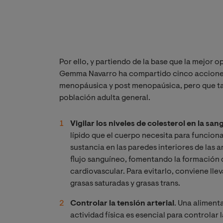
Por ello, y partiendo de la base que la mejor o
Gemma Navarro ha compartido cinco acciones
menopáusica y post menopaúsica, pero que tam
población adulta general.
Vigilar los niveles de colesterol en la san
lípido que el cuerpo necesita para funcio
sustancia en las paredes interiores de las 
flujo sanguíneo, fomentando la formación 
cardiovascular. Para evitarlo, conviene lle
grasas saturadas y grasas trans.
Controlar la tensión arterial
. Una aliment
actividad física es esencial para controlar l