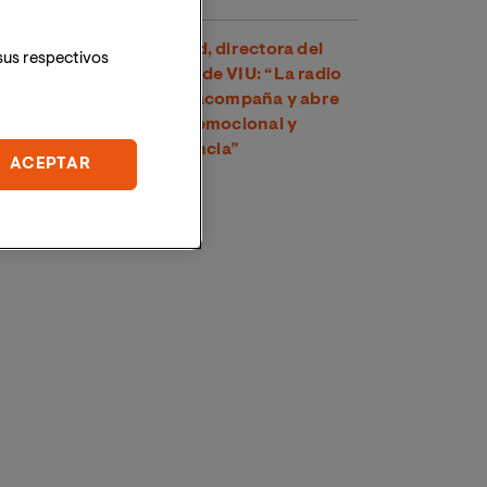
Dra. Amparo Suay Madrid, directora del
sus respectivos
Grado en Comunicación de VIU: “La radio
es una voz cercana que acompaña y abre
un espacio de conexión emocional y
psicológica con la audiencia”
ACEPTAR