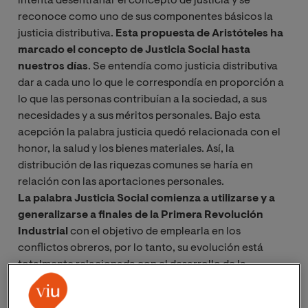
intenta desentrañar el concepto de justicia y se
reconoce como uno de sus componentes básicos la
justicia distributiva.
Esta propuesta de Aristóteles ha
marcado el concepto de Justicia Social hasta
nuestros días
. Se entendía como justicia distributiva
dar a cada uno lo que le correspondía en proporción a
lo que las personas contribuían a la sociedad, a sus
necesidades y a sus méritos personales. Bajo esta
acepción la palabra justicia quedó relacionada con el
honor, la salud y los bienes materiales. Así, la
distribución de las riquezas comunes se haría en
relación con las aportaciones personales.
La palabra Justicia Social comienza a utilizarse y a
generalizarse a finales de la Primera Revolución
Industrial
con el objetivo de emplearla en los
conflictos obreros, por lo tanto, su evolución está
totalmente relacionada con el desarrollo de la
economía.