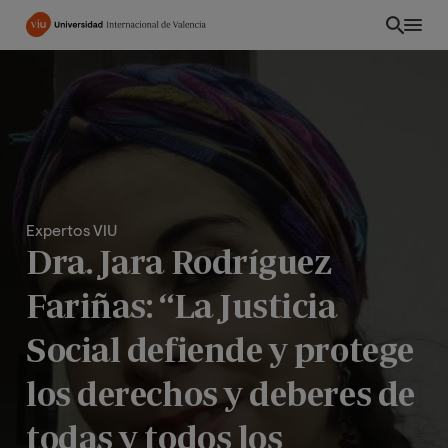
Pasar
al
contenido
principal
Expertos VIU
Dra. Jara Rodríguez
Fariñas: “La Justicia
Social defiende y protege
EC
los derechos y deberes de
todas y todos los