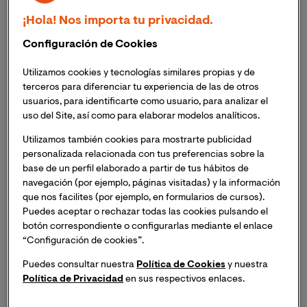
En 1971 se escribiría la obra
Teoría de la Justicia
de
¡Hola! Nos importa tu privacidad.
Rawl que supuso un antes y un después en el
concepto
, los planteamientos de esta obra
Configuración de Cookies
posicionaban al Estado como la institución encargada
Utilizamos cookies y tecnologías similares propias y de
en la distribución de los recursos entre los ciudadanos
terceros para diferenciar tu experiencia de las de otros
que conformaban una sociedad.
En un principio la
usuarios, para identificarte como usuario, para analizar el
Justicia Social se basaba en la distribución de
uso del Site, así como para elaborar modelos analíticos.
benefecios y cargas, con el desarrollo de la misma,
nuevas concepciones como ideas de
Utilizamos también cookies para mostrarte publicidad
personalizada relacionada con tus preferencias sobre la
reconocimiento cultural y políticas de identidad
base de un perfil elaborado a partir de tus hábitos de
empezaron a contemplarse dentro de este término.
navegación (por ejemplo, páginas visitadas) y la información
que nos facilites (por ejemplo, en formularios de cursos).
Actualmente existen
tres grandes perspectivas sobre
Puedes aceptar o rechazar todas las cookies pulsando el
Justicia Social
: la Justicia Social
como distribución,
botón correspondiente o configurarlas mediante el enlace
como reconocimiento y como participación
. En la
“Configuración de cookies”.
idea de la Justicia Social como distribución se
Puedes consultar nuestra
Política de Cookies
y nuestra
considera que debe haber una distribución de bienes y
Política de Privacidad
en sus respectivos enlaces.
recursos materiales y culturales, además de una