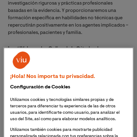
investigación rigurosa y prácticas profesionales
basadas en la evidencia. Y proporcionaremos una
formación específica en habilidades no técnicas que
repercutirán positivamente en los agentes implicados –
profesionales, pacientes y familia.
Las “IV Jornadas Online de la Cátedra de
Humanización de la Asistencia Sanitaria” son un acto
declarado de interés sanitario por la Conselleria de
Sanitat de la Comunidad Valenciana.
¡Hola! Nos importa tu privacidad.
Durante el
primer día
, y tras el acto de
Configuración de Cookies
inauguración en el que participarán
Utilizamos cookies y tecnologías similares propias y de
personalidades del ámbito sanitario,
terceros para diferenciar tu experiencia de las de otros
sociosanitario y académico, las jornadas se
usuarios, para identificarte como usuario, para analizar el
iniciarán con una ponencia inaugural titulada
uso del Site, así como para elaborar modelos analíticos.
“Psicología y cuidado emocional en Unidades de 
Utilizamos también cookies para mostrarte publicidad
Cuidados Intensivos”
.
personalizada relacionada con tus preferencias sobre la