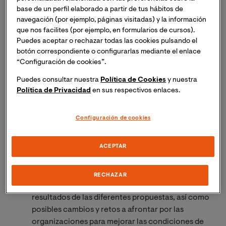
base de un perfil elaborado a partir de tus hábitos de
Le seguirá la entrega de la 3ª edición de los
navegación (por ejemplo, páginas visitadas) y la información
Premios que convoca la Cátedra de Humanización
que nos facilites (por ejemplo, en formularios de cursos).
de la Asistencia Sanitaria de VIU, Fundación ASISA
Puedes aceptar o rechazar todas las cookies pulsando el
botón correspondiente o configurarlas mediante el enlace
y Proyecto HUCI, en las categorías mejor
“Configuración de cookies”.
Publicación Científica, mejor Trabajo Fin de Título
y mejor Tesis Doctoral. Tras la mención, los
Puedes consultar nuestra
Política de Cookies
y nuestra
galardonados expondrán sus trabajos.
Política de Privacidad
en sus respectivos enlaces.
Esta primera sesión concluirá con una mesa
Configuración de cookies
redonda en la que mediante tres comunicaciones
se expondrán propuestas o acciones de
ACEPTAR
humanización que actualmente están en marcha
en determinados ámbitos sanitarios y
sociosanitarios. Tras ellas, se abrirá un debate en
RECHAZAR
el que los ponentes participantes comentarán los
resultados de las diferentes propuestas, así como
posibles cambios y retos a afrontar por las
organizaciones para mejorar las condiciones de