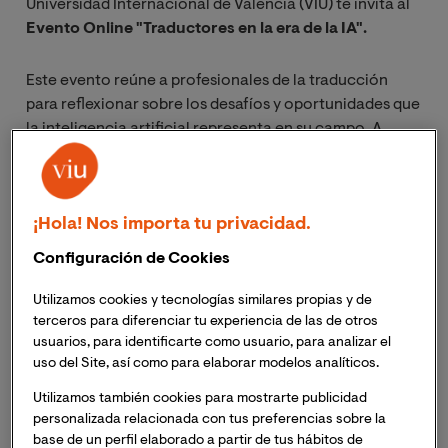
Universidad Internacional de Valencia (VIU) te invita al
Evento Online "Traductores en la era de la IA".
Este evento reúne a profesionales de la traducción
para reflexionar sobre los desafíos y oportunidades que
la inteligencia artificial representa en su campo. A
través de una mesa redonda y actividades prácticas, se
abordarán temas como la adaptación profesional, el
uso de herramientas automatizadas y el futuro del
¡Hola! Nos importa tu privacidad.
oficio en un entorno tecnológico en constante
evolución.
Configuración de Cookies
Si deseas asistir, inscríbete y recibirás un enlace para
Utilizamos cookies y tecnologías similares propias y de
terceros para diferenciar tu experiencia de las de otros
acceder a la sesión el mismo día del evento.
usuarios, para identificarte como usuario, para analizar el
uso del Site, así como para elaborar modelos analíticos.
La irrupción de la inteligencia artificial (IA) en el ámbito
Utilizamos también cookies para mostrarte publicidad
de la traducción ha generado debates intensos y
personalizada relacionada con tus preferencias sobre la
necesarios sobre el futuro de una profesión en plena
base de un perfil elaborado a partir de tus hábitos de