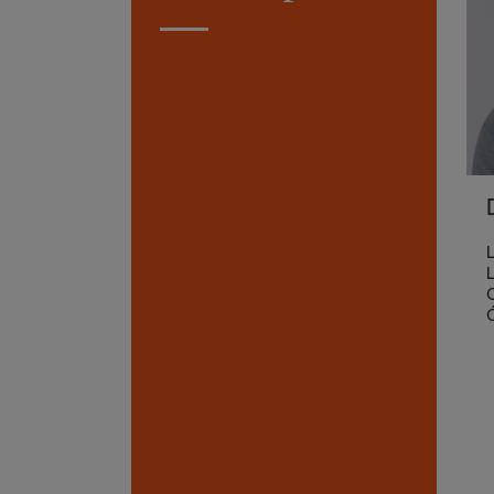
L
L
C
Ó
q
d
I
T
r
y
d
o