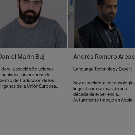
Daniel Marín Buj
Andrés Romero Arcas
idera la sección Soluciones
Language Technology Expert
ingüísticas Avanzadas del
entro de Traducción de los
Soy especialista en tecnología
rganos de la Unión Europea,
lingüísticas con más de una
ue incluye el equipo de
década de experiencia.
esarrollo y coordinación de
Actualmente trabajo en Acola
ATE, junto con el grupo de
(primer proveedor europeo de
ecnologías Lingüísticas
servicios lingüísticos), como
esponsable de la implantación
experto en traducción
 el mantenimiento de sistemas
automática e inteligencia
e traducción automática y
artificial generativa.
tras tecnologías lingüísticas
Anteriormente, he trabajado