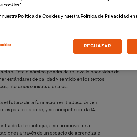
tieron perspectivas diversas sobre cómo la IA está
e cookies”.
ión profesional. Se discutirá el uso creciente de
r nuestra
Política de Cookies
y nuestra
Política de Privacidad
en 
uronal, los asistentes de escritura y las plataformas
aciones éticas y laborales de esta automatización.
mo revisor, mediador cultural y experto en calidad
uinas.
ookies
RECHAZAR
experimentar directamente con diferentes herramientas
ducción automática con traducciones humanas y
uación. Esta dinámica pondrá de relieve la necesidad de
er estándares de calidad y sentido en los textos
s, literarios o institucionales.
á el futuro de la formación en traducción: en
ores para colaborar, y no competir con la IA.
contra de la tecnología, sino promover una
aciones a través de un espacio de aprendizaje