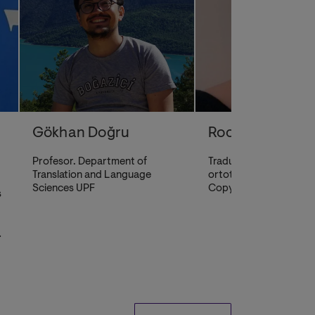
Gökhan Doğru
Rocío Serrano R
Profesor. Department of
Traductora. Correcció
Translation and Language
ortotipográfica y de est
Sciences UPF
Copyediting. ES Proof
s
d