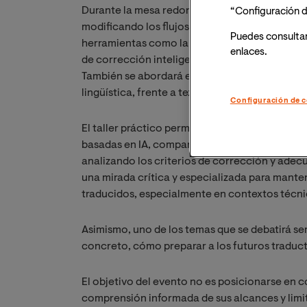
Durante la mesa redonda, los ponentes compar
“Configuración d
modificando los flujos de trabajo en la traducc
Puedes consulta
herramientas como la traducción automática ne
enlaces.
de corrección inteligente, así como las implic
También se abordará el papel del traductor co
lingüística, frente a textos generados por máq
Configuración de c
El taller práctico permitirá a los asistentes 
basadas en IA, comparando resultados de tra
analizando los criterios de corrección y adec
una mirada crítica y especializada para manten
traducidos, especialmente en contextos técnico
Asimismo, uno de los temas que se debatirá ser
concreto, cómo preparar a los futuros traduct
El objetivo del evento no es posicionarse en 
comprensión informada de sus alcances y limit