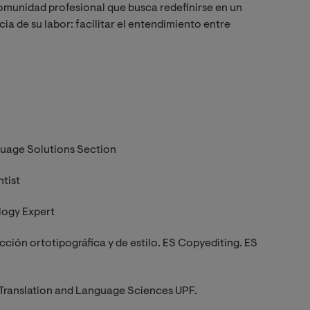
munidad profesional que busca redefinirse en un
ia de su labor: facilitar el entendimiento entre
guage Solutions Section
tist
logy Expert
cción ortotipográfica y de estilo. ES Copyediting. ES
Translation and Language Sciences UPF.