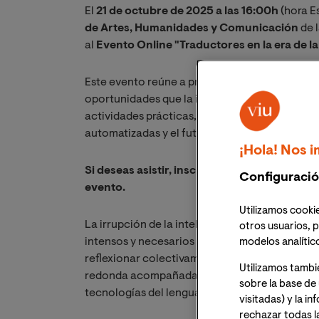
El
21 de octubre de 2025 a las 16:00h
(hora E
de Artes, Humanidades y Comunicación
de 
al
Evento Online "Traductores en la era de la 
Este evento reúne a profesionales de la traduc
oportunidades que la inteligencia artificial r
actividades prácticas, se abordarán temas com
automatizadas y el futuro del oficio en un en
¡Hola! Nos i
Si deseas asistir, inscríbete y recibirás un e
Configuració
evento.
Utilizamos cookie
La irrupción de la inteligencia artificial (IA)
otros usuarios, p
intensos y necesarios sobre el futuro de una 
modelos analític
reflexionar colectivamente sobre estos cambi
Utilizamos tambi
redonda acompañada de un taller práctico que r
sobre la base de 
tecnologías del lenguaje.
visitadas) y la i
rechazar todas l