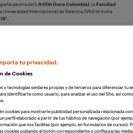
spaña peninsular)
, 9:00h (hora Colombia),
la
Facultad
la Universidad Internacional de Valencia (VIU) te invita
IA".
ción para reflexionar sobre los desafíos y
epresenta en su campo. A través de una mesa redonda y
o la adaptación profesional, el uso de herramientas
torno tecnológico en constante evolución.
mporta tu privacidad.
nlace para acceder a la sesión el mismo día del
n de Cookies
s y tecnologías similares propias y de terceros para diferenciar tu e
 en el ámbito de la traducción ha generado debates
ara identificarte como usuario, para analizar el uso del Site, así com
profesión en plena transformación. Con el objetivo de
os.
os, el próximo mes de octubre tendrá lugar una mesa
én cookies para mostrarte publicidad personalizada relacionada con
eunirá a traductores, lingüistas y especialistas en
un perfil elaborado a partir de tus hábitos de navegación (por ejemp
nformación que nos facilites (por ejemplo, en formularios de cursos).
as cookies pulsando el botón correspondiente o configurarlas median