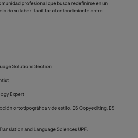
munidad profesional que busca redefinirse en un
ia de su labor: facilitar el entendimiento entre
guage Solutions Section
tist
logy Expert
cción ortotipográfica y de estilo. ES Copyediting. ES
Translation and Language Sciences UPF.