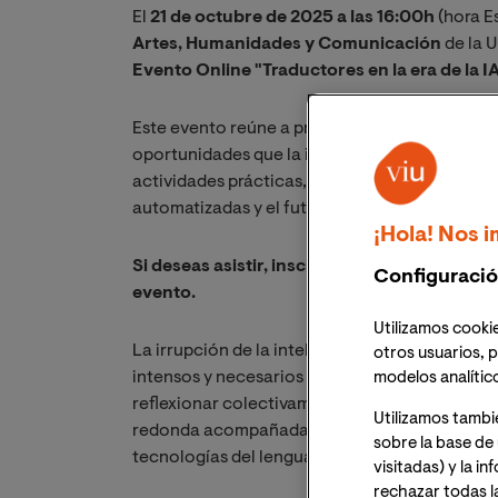
El
21 de octubre de 2025 a las 16:00h
(hora E
Artes, Humanidades y Comunicación
de la U
Evento Online "Traductores en la era de la IA
Este evento reúne a profesionales de la traduc
oportunidades que la inteligencia artificial r
actividades prácticas, se abordarán temas com
automatizadas y el futuro del oficio en un en
¡Hola! Nos i
Si deseas asistir, inscríbete y recibirás un e
Configuració
evento.
Utilizamos cookie
La irrupción de la inteligencia artificial (IA)
otros usuarios, p
intensos y necesarios sobre el futuro de una 
modelos analític
reflexionar colectivamente sobre estos cambi
Utilizamos tambi
redonda acompañada de un taller práctico que r
sobre la base de 
tecnologías del lenguaje.
visitadas) y la i
rechazar todas l