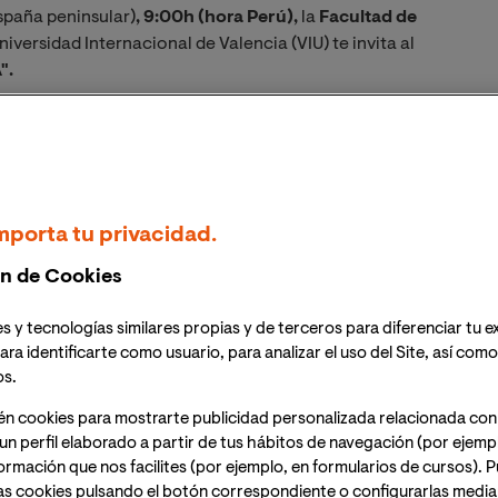
spaña peninsular)
, 9:00h (hora Perú),
la
Facultad de
niversidad Internacional de Valencia (VIU) te invita al
".
ción para reflexionar sobre los desafíos y
epresenta en su campo. A través de una mesa redonda y
o la adaptación profesional, el uso de herramientas
torno tecnológico en constante evolución.
mporta tu privacidad.
nlace para acceder a la sesión el mismo día del
n de Cookies
s y tecnologías similares propias y de terceros para diferenciar tu e
 en el ámbito de la traducción ha generado debates
ara identificarte como usuario, para analizar el uso del Site, así com
profesión en plena transformación. Con el objetivo de
os.
os, el próximo mes de octubre tendrá lugar una mesa
én cookies para mostrarte publicidad personalizada relacionada con
eunirá a traductores, lingüistas y especialistas en
un perfil elaborado a partir de tus hábitos de navegación (por ejemp
nformación que nos facilites (por ejemplo, en formularios de cursos).
as cookies pulsando el botón correspondiente o configurarlas median