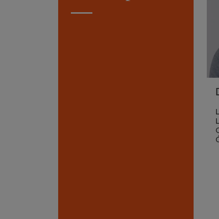
L
L
C
Ó
q
d
I
T
r
y
d
o