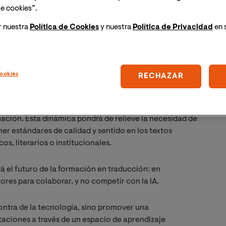
tieron perspectivas diversas sobre cómo la IA está
e cookies”.
ión profesional. Se discutirá el uso creciente de
r nuestra
Política de Cookies
y nuestra
Política de Privacidad
en 
uronal, los asistentes de escritura y las plataformas
aciones éticas y laborales de esta automatización.
mo revisor, mediador cultural y experto en calidad
uinas.
ookies
RECHAZAR
experimentar directamente con diferentes herramientas
ducción automática con traducciones humanas y
uación. Esta dinámica pondrá de relieve la necesidad de
er estándares de calidad y sentido en los textos
s, literarios o institucionales.
á el futuro de la formación en traducción: en
ores para colaborar, y no competir con la IA.
contra de la tecnología, sino promover una
aciones a través de un espacio de aprendizaje