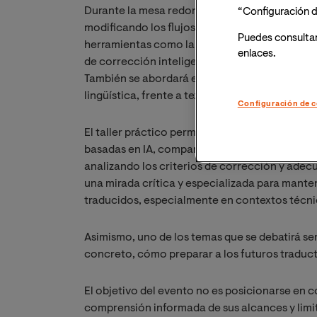
Durante la mesa redonda, los ponentes compar
“Configuración d
modificando los flujos de trabajo en la traducc
Puedes consulta
herramientas como la traducción automática ne
enlaces.
de corrección inteligente, así como las implic
También se abordará el papel del traductor co
lingüística, frente a textos generados por máq
Configuración de c
El taller práctico permitirá a los asistentes 
basadas en IA, comparando resultados de tra
analizando los criterios de corrección y adec
una mirada crítica y especializada para manten
traducidos, especialmente en contextos técnico
Asimismo, uno de los temas que se debatirá ser
concreto, cómo preparar a los futuros traduct
El objetivo del evento no es posicionarse en 
comprensión informada de sus alcances y limit