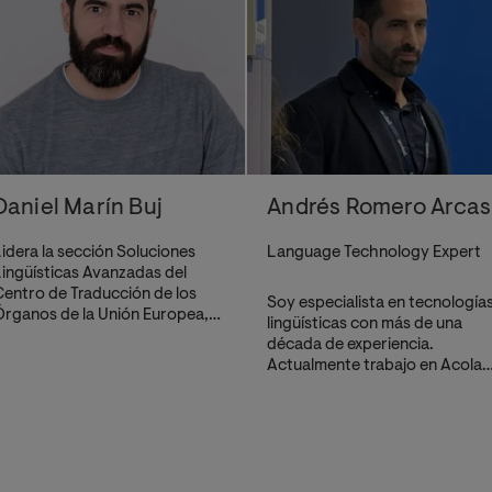
Daniel Marín Buj
Andrés Romero Arcas
idera la sección Soluciones
Language Technology Expert
ingüísticas Avanzadas del
entro de Traducción de los
Soy especialista en tecnología
rganos de la Unión Europea,
lingüísticas con más de una
ue incluye el equipo de
década de experiencia.
esarrollo y coordinación de
Actualmente trabajo en Acola
ATE, junto con el grupo de
(primer proveedor europeo de
ecnologías Lingüísticas
servicios lingüísticos), como
esponsable de la implantación
experto en traducción
 el mantenimiento de sistemas
automática e inteligencia
e traducción automática y
artificial generativa.
tras tecnologías lingüísticas
Anteriormente, he trabajado