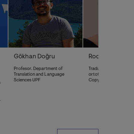
Gökhan Doğru
Rocío Serrano R
Profesor. Department of
Traductora. Correcció
Translation and Language
ortotipográfica y de est
Sciences UPF
Copyediting. ES Proof
s
d