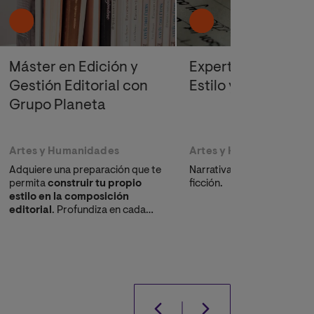
Máster en Edición y
Experto en Escritu
Gestión Editorial con
Estilo y Creativida
Grupo Planeta
Artes y Humanidades
Artes y Humanidades
Adquiere una preparación que te
Narrativa breve, novela y 
permita
construir tu propio
ficción.
estilo en la composición
editorial
. Profundiza en cada
fase del proceso editorial junto a
expertos de Grupo Planeta
y
sus editoriales vinculadas, que te
guiarán en el desarrollo de tus
competencias profesionales.