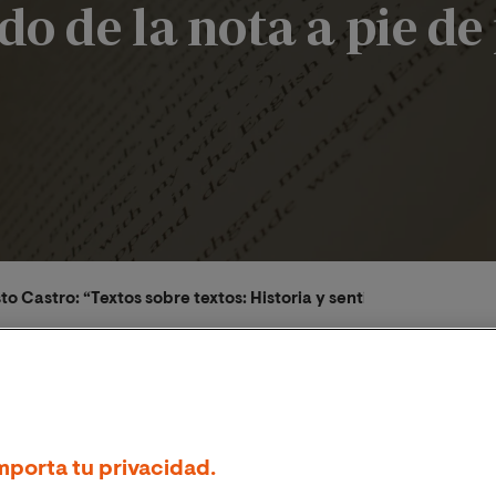
do de la nota a pie de
o Castro: “Textos sobre textos: Historia y sentido de la nota a 
mporta tu privacidad.
/2023