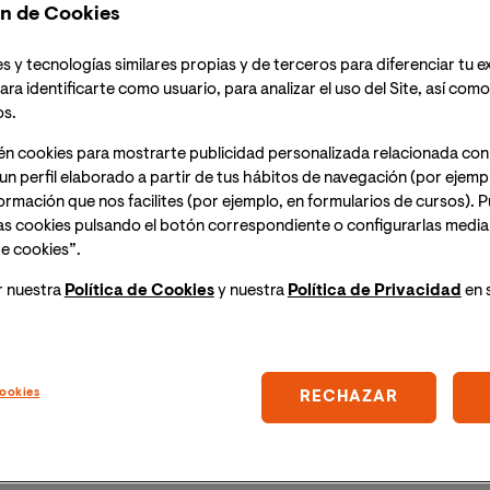
n de Cookies
s y tecnologías similares propias y de terceros para diferenciar tu e
ora España peninsular) ;
11:30h (hora Ecuador)
, tendrá
ara identificarte como usuario, para analizar el uso del Site, así com
 sobre textos: Historia y sentido de la nota a pie de
os.
mismo día del evento un enlace para acceder a la
én cookies para mostrarte publicidad personalizada relacionada con
un perfil elaborado a partir de tus hábitos de navegación (por ejemp
nformación que nos facilites (por ejemplo, en formularios de cursos).
tipográfico que damos por sentado, que utilizamos
as cookies pulsando el botón correspondiente o configurarlas median
iempre y su significado se comprendiera de un simple
e cookies”.
 subordinada respecto del texto a cuyo pie se anotan.
na historia y un sentido estético, a desgranar en esta
r nuestra
Política de Cookies
y nuestra
Política de Privacidad
en 
ro, quien actualmente está escribiendo la última
l saber
, donde las notas a pie de página se utilizan de
a voz en el texto, entablando un diálogo entre el
ookies
RECHAZAR
cipales hitos históricos y estéticos de esos signos
l uso sarcástico de la nota a pie de página por parte