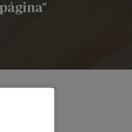
 página"
pie de página"