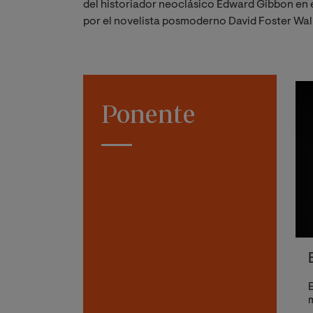
del historiador neoclásico Edward Gibbon en el
por el novelista posmoderno David Foster Wa
Ponente
E
m