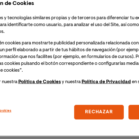
n de Cookies
s y tecnologías similares propias y de terceros para diferenciar tu e
ora España peninsular) ;
11:30h (hora Perú)
, tendrá
ara identificarte como usuario, para analizar el uso del Site, así com
 sobre textos: Historia y sentido de la nota a pie de
os.
mismo día del evento un enlace para acceder a la
én cookies para mostrarte publicidad personalizada relacionada con
un perfil elaborado a partir de tus hábitos de navegación (por ejemp
nformación que nos facilites (por ejemplo, en formularios de cursos).
tipográfico que damos por sentado, que utilizamos
as cookies pulsando el botón correspondiente o configurarlas median
iempre y su significado se comprendiera de un simple
e cookies”.
 subordinada respecto del texto a cuyo pie se anotan.
na historia y un sentido estético, a desgranar en esta
r nuestra
Política de Cookies
y nuestra
Política de Privacidad
en 
ro, quien actualmente está escribiendo la última
l saber
, donde las notas a pie de página se utilizan de
a voz en el texto, entablando un diálogo entre el
ookies
RECHAZAR
cipales hitos históricos y estéticos de esos signos
l uso sarcástico de la nota a pie de página por parte