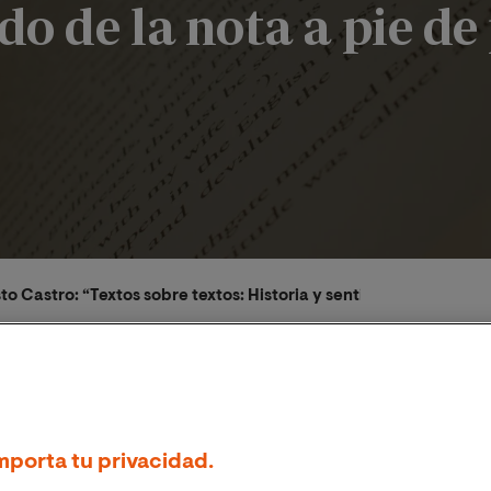
do de la nota a pie de
o Castro: “Textos sobre textos: Historia y sentido de la nota a 
mporta tu privacidad.
/2023