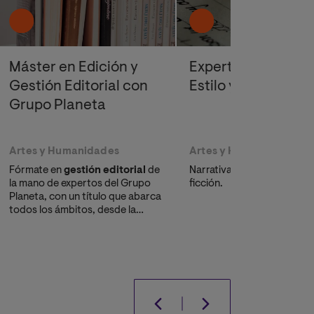
Máster en Edición y
Experto en Escritu
Gestión Editorial con
Estilo y Creativida
Grupo Planeta
Artes y Humanidades
Artes y Humanidades
Fórmate en
gestión editorial
de
Narrativa breve, novela y 
la mano de expertos del Grupo
ficción.
Planeta, con un título que abarca
todos los ámbitos, desde la
edición hasta la publicación.