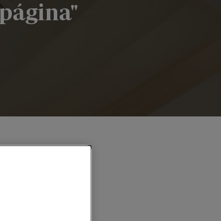
 página"
pie de página"