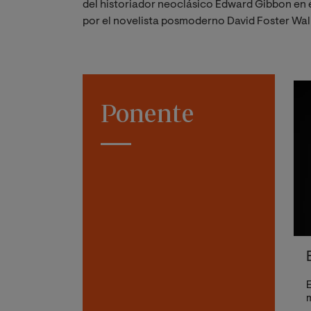
del historiador neoclásico Edward Gibbon en el
por el novelista posmoderno David Foster Wa
Ponente
E
m