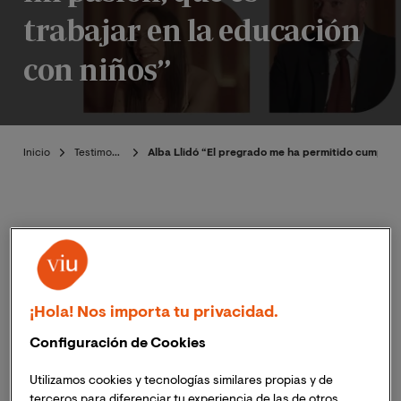
trabajar en la educación
con niños”
Inicio
Testimoniales
Alba Llidó “El pregrado me ha permitido cumplir m
Publicado:
17/10/2025
|
Actualizado:
Emilio Vivallo-
15/01/2026
Ehijo
¡Hola! Nos importa tu privacidad.
Configuración de Cookies
Utilizamos cookies y tecnologías similares propias y de
terceros para diferenciar tu experiencia de las de otros