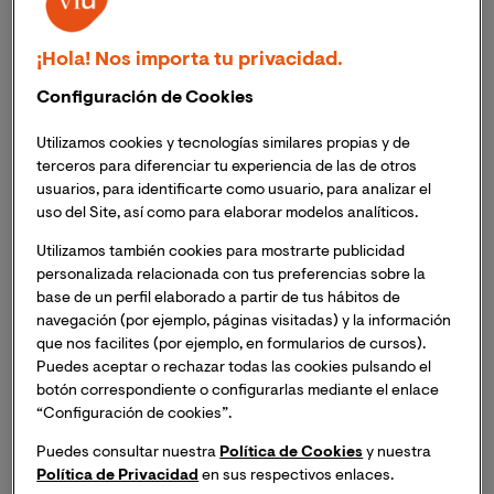
significativa de neuronas ubicadas en la parte ventral
de la pars compacta de la sustancia negra, una
estructura cuyo papel principal es la producción de la
¡Hola! Nos importa tu privacidad.
dopamina
. Este neurotransmisor es vital para modular
Configuración de Cookies
nuestro movimiento y nuestro tono muscular.
Utilizamos cookies y tecnologías similares propias y de
terceros para diferenciar tu experiencia de las de otros
En la actualidad, para hablar de
Parkinson y
usuarios, para identificarte como usuario, para analizar el
neuropsicología
, no se dispone de una causa clara y
uso del Site, así como para elaborar modelos analíticos.
única de la pérdida significativa de este tipo de
neuronas dopaminérgicas, por lo que los expertos
Utilizamos también cookies para mostrarte publicidad
consideran que es el resultado de una interacción de
personalizada relacionada con tus preferencias sobre la
base de un perfil elaborado a partir de tus hábitos de
factores tanto ambientales como genéticos.
navegación (por ejemplo, páginas visitadas) y la información
que nos facilites (por ejemplo, en formularios de cursos).
Puedes aceptar o rechazar todas las cookies pulsando el
botón correspondiente o configurarlas mediante el enlace
“Configuración de cookies”.
Descarga nuestra guía gratuita: Las áreas de la
psicología y la aplicación de las nuevas tecnologías
Puedes consultar nuestra
Política de Cookies
y nuestra
Política de Privacidad
en sus respectivos enlaces.