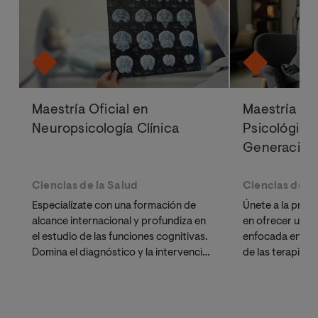
Maestría Oficial en
Maestría Ofi
Neuropsicología Clínica
Psicológica
Generación
Ciencias de la Salud
Ciencias de la
Especialízate con una formación de
Únete a la prime
alcance internacional y profundiza en
en ofrecer una ti
el estudio de las funciones cognitivas.
enfocada en la 
Domina el diagnóstico y la intervención
de las terapias 
en neurorrehabilitación con un
conductuales. 
programa diseñado para profesionales
para psicólogos
que buscan flexibilidad sin renunciar a
buscan herramie
la excelencia académica.
casos complejo