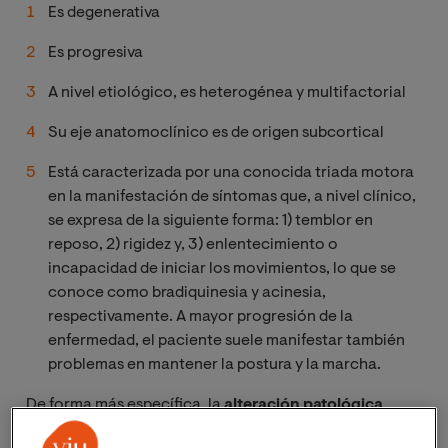
Es degenerativa
Es progresiva
A nivel etiológico, es heterogénea y multifactorial
Su eje anatomoclínico es de origen subcortical
Está caracterizada por una conocida triada motora
en la manifestación de síntomas que, a nivel clínico,
se expresa de la siguiente forma: 1) temblor en
reposo, 2) rigidez y, 3) enlentecimiento o
incapacidad de iniciar los movimientos, lo que se
conoce como bradiquinesia y acinesia,
respectivamente. A mayor progresión de la
enfermedad, el paciente suele manifestar también
problemas en mantener la postura y la marcha.
De forma más específica, la
alteración patológica
subyacente a la enfermedad de Parkinson es la pérdida