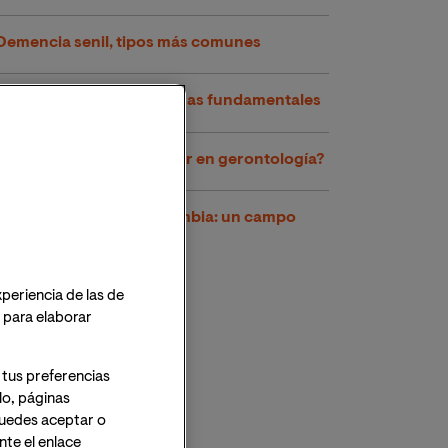
Demencia senil, tipos más comunes
Demencias tipos y síntomas fundamentales
¿En qué consiste el máster en gerontología?
La gerontología en Colombia: un campo
profesional por explorar
xperiencia de las de
o para elaborar
 tus preferencias
lo, páginas
 Puedes aceptar o
te el enlace