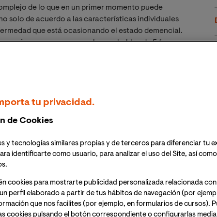
 complejo de lo que en un primer momento puede
no solo de acuerdo a las características individuales
nfermedad que está ocasionando el estado demencial.
 con más o menos apoyos; algunas hablan de 5 fases,
culo hablaremos de la clasificación más conocida y
fica tres fases. Pero antes, aclaremos algunos
mporta tu privacidad.
a senil?
n de Cookies
s y tecnologías similares propias y de terceros para diferenciar tu e
icamente, pero muy manejado aún entre la población
ara identificarte como usuario, para analizar el uso del Site, así com
sionales sepan identificar las características de este
os.
 referencia a la demencia, un estado de deterioro del
én cookies para mostrarte publicidad personalizada relacionada con
para la persona desarrollar de forma normal las
un perfil elaborado a partir de tus hábitos de navegación (por ejemp
da diaria. Eventualmente, la persona con demencia será
nformación que nos facilites (por ejemplo, en formularios de cursos).
revivir. La demencia no es una enfermedad, sino una
as cookies pulsando el botón correspondiente o configurarlas median