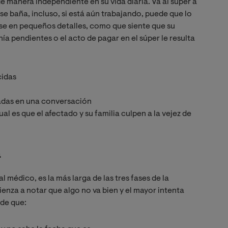
e manera independiente en su vida diaria. Va al súper a
se baña, incluso, si está aún trabajando, puede que lo
se en pequeños detalles, como que siente que su
ía pendientes o el acto de pagar en el súper le resulta
cidas
adas en una conversación
ual es que el afectado y su familia culpen a la vejez de
a
 médico, es la más larga de las tres fases de la
ienza a notar que algo no va bien y el mayor intenta
 de que: