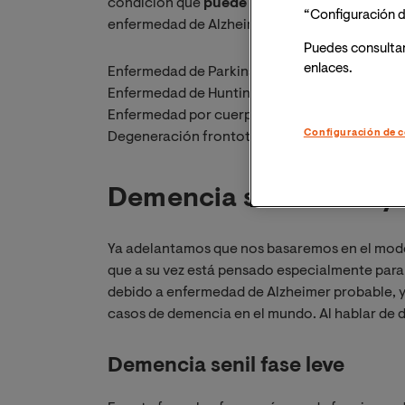
condición que
puede estar causada por de
“Configuración d
enfermedad de Alzheimer, pero hay otras, por 
Puedes consulta
enlaces.
Enfermedad de Parkinson
Enfermedad de Huntington
Enfermedad por cuerpos de Lewy
Configuración de c
Degeneración frontotemporal
Demencia senil fases y
Ya adelantamos que nos basaremos en el modelo
que a su vez está pensado especialmente para
debido a enfermedad de Alzheimer probable, ya
casos de demencia en el mundo. Al hablar de d
Demencia senil fase leve