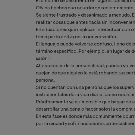
El enfermo se desorienta en lugares familiares 
Olvida hechos que ocurrieron recientemente
Se siente frustrado y desanimado a menudo. Es
realizar cosas que antes hacía sin inconvenien
En situaciones que implican interactuar con o
toma parte activa en la conversación.
El lenguaje puede volverse confuso, lleno de p
término específico. Por ejemplo, en lugar de d
salón”.
Alteraciones de la personalidad; pueden volve
quejen de que alguien le está robando sus pert
persona.
Si no cuentan con una persona que los supervis
instrumentales de la vida diaria, como cocina
Prácticamente ya es imposible que hagan cosas
desarrollar una cena o hacer solos la compra e
En esta fase es donde más comúnmente ocurr
por la ciudad y sufrir accidentes potencialme