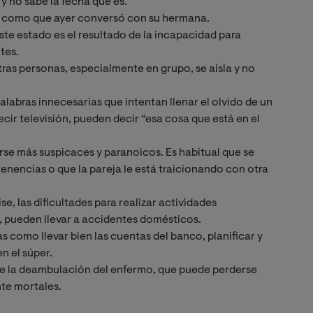
y no sabe la fecha que es.
, como que ayer conversó con su hermana.
te estado es el resultado de la incapacidad para
tes.
tras personas, especialmente en grupo, se aísla y no
alabras innecesarias que intentan llenar el olvido de un
ecir televisión, pueden decir “esa cosa que está en el
rse más suspicaces y paranoicos. Es habitual que se
enencias o que la pareja le está traicionando con otra
e, las dificultades para realizar actividades
r, pueden llevar a accidentes domésticos.
 como llevar bien las cuentas del banco, planificar y
n el súper.
e la deambulación del enfermo, que puede perderse
nte mortales.