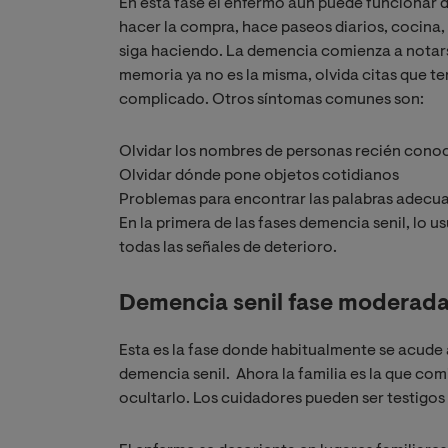
En esta fase el enfermo aún puede funcionar d
hacer la compra, hace paseos diarios, cocina, 
siga haciendo. La demencia comienza a notar
memoria ya no es la misma, olvida citas que ten
complicado. Otros síntomas comunes son:
Olvidar los nombres de personas recién cono
Olvidar dónde pone objetos cotidianos
Problemas para encontrar las palabras adecu
En la primera de las fases demencia senil, lo us
todas las señales de deterioro.
Demencia senil fase moderad
Esta es la fase donde habitualmente se acude al
demencia senil. Ahora la familia es la que com
ocultarlo. Los cuidadores pueden ser testigos