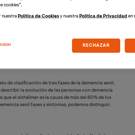
cenas de enfermedades
, la más conocida es la
e cookies”.
ejemplo:
r nuestra
Política de Cookies
y nuestra
Política de Privacidad
en 
ookies
RECHAZAR
 síntomas
 de clasificación de tres fases de la demencia senil,
 describir la evolución de las personas con demencia
 que el alzhéimer es la causa de más del 60% de los
emencia senil fases y síntomas, podemos distinguir: