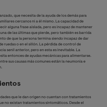
vanzado, que necesita de la ayuda de los demás para
amiliares cercanos ni a él mismo. La capacidad de
cir alguna frase aislada, pero es incapaz de mantener
una de las últimas que pierde, pero también es barrida
unto de que la persona termina siendo incapaz de dar
de ruedas o en el sillón. La pérdida de control de
a senil anterior, pero en esta es inevitable. La
esita entonces de ayudas mecánicas para alimentarse.
 entre sus causas más comunes están la neumonía e
n.
ientos
dades que le dan origen no cuentan con tratamientos
que no existan tratamientos sintomáticos. Desde el