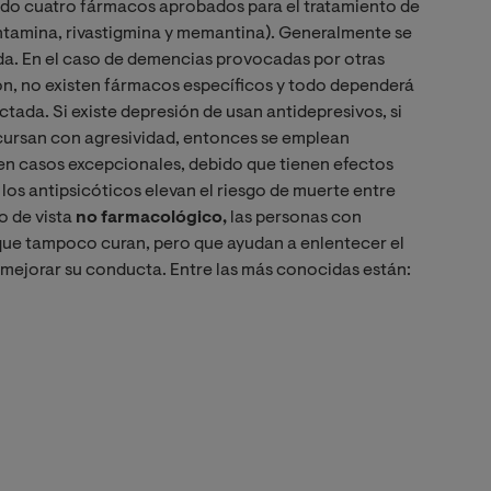
do cuatro fármacos aprobados para el tratamiento de
ntamina, rivastigmina y memantina). Generalmente se
ada. En el caso de demencias provocadas por otras
on, no existen fármacos específicos y todo dependerá
ctada. Si existe depresión de usan antidepresivos, si
 cursan con agresividad, entonces se emplean
 en casos excepcionales, debido que tienen efectos
os antipsicóticos elevan el riesgo de muerte entre
o de vista
no farmacológico,
las personas con
que tampoco curan, pero que ayudan a enlentecer el
a mejorar su conducta. Entre las más conocidas están: