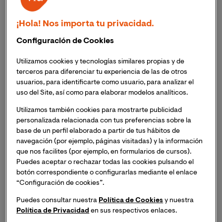
entre profesionales. Sin embargo, sigue siendo muy
empleando por la población general, de ahí que en
¡Hola! Nos importa tu privacidad.
textos divulgativos se mantiene su uso.
Configuración de Cookies
Demencia senil
hace referencia a la demencia que
Utilizamos cookies y tecnologías similares propias y de
surge en los adultos mayores, que es el segmento
terceros para diferenciar tu experiencia de las de otros
poblacional más afectado por esta condición. Sin
usuarios, para identificarte como usuario, para analizar el
embargo, miles de personas menores de 65 años
uso del Site, así como para elaborar modelos analíticos.
desarrollan demencia y eso es algo que no debe ser
Utilizamos también cookies para mostrarte publicidad
pasado por alto.
personalizada relacionada con tus preferencias sobre la
base de un perfil elaborado a partir de tus hábitos de
¿Qué es la demencia?
navegación (por ejemplo, páginas visitadas) y la información
que nos facilites (por ejemplo, en formularios de cursos).
Puedes aceptar o rechazar todas las cookies pulsando el
La demencia es una condición que resulta del
botón correspondiente o configurarlas mediante el enlace
deterioro del funcionamiento cognitivo a grado tal que
“Configuración de cookies”.
impide el normal desarrollo en la vida diaria. Una
Puedes consultar nuestra
Política de Cookies
y nuestra
persona tiene demencia cuando sus problemas de
Política de Privacidad
en sus respectivos enlaces.
memoria, atención, lenguaje, etc., hacen imposible que