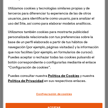
de la Comunidad Valenciana (INCLIVA)
, han firmado
un acuerdo de colaboración con el propósito de
Utilizamos cookies y tecnologías similares propias y de
acercar aún más la actualidad del mundo profesional a
terceros para diferenciar tu experiencia de las de otros
los estudiantes de la Universidad y facilitar su ingreso
usuarios, para identificarte como usuario, para analizar el
uso del Site, así como para elaborar modelos analíticos.
en el mundo laboral.
Utilizamos también cookies para mostrarte publicidad
El convenio contempla la realización de actividades de
personalizada relacionada con tus preferencias sobre la
base de un perfil elaborado a partir de tus hábitos de
carácter formativo, docente y de investigación en
navegación (por ejemplo, páginas visitadas) y la información
diversas titulaciones impartidas por VIU -así como
que nos facilites (por ejemplo, en formularios de cursos).
otras que puedan surgir durante la vigencia del
Puedes aceptar o rechazar todas las cookies pulsando el
convenio de colaboración-, como las maestrías en
botón correspondiente o configurarlas mediante el enlace
Epidemiología y Salud Pública
,
Bioinformática
,
“Configuración de cookies”.
Nutrición y Salud
,
Ciencias Avanzadas de la
Puedes consultar nuestra
Política de Cookies
y nuestra
Nutrición Humana
,
Neuropsicología Clínica
,
Política de Privacidad
en sus respectivos enlaces.
Ingeniería Biomédica
y
Big Data y Ciencia de Datos
.
Configuración de cookies
Además, el acuerdo permitirá a los
estudiantes de VIU
realizar prácticas formativas, curriculares o
extracurriculares en los laboratorios de INCLIVA
y
ACEPTAR