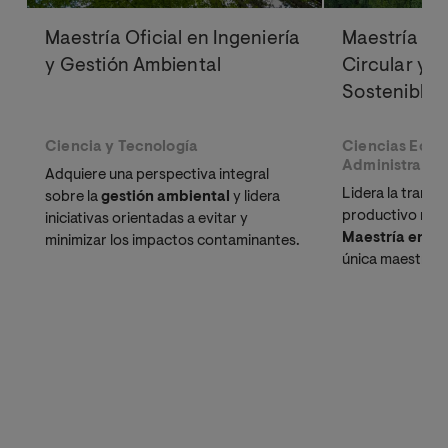
Maestría Oficial en Ingeniería
Maestría Of
y Gestión Ambiental
Circular y D
Sostenible
Ciencia y Tecnología
Ciencias Econ
Administrativ
Adquiere una perspectiva integral
Lidera la transi
sobre la
gestión ambiental
y lidera
productivo resp
iniciativas orientadas a evitar y
Maestría en E
minimizar los impactos contaminantes.
única maestría v
aplicación estra
organizaciones,
directivos y e
buscan impacto 