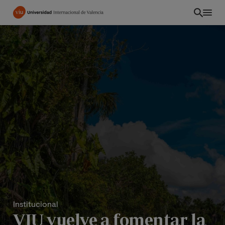
Pasar
al
contenido
principal
CO
Institucional
VIU vuelve a fomentar la