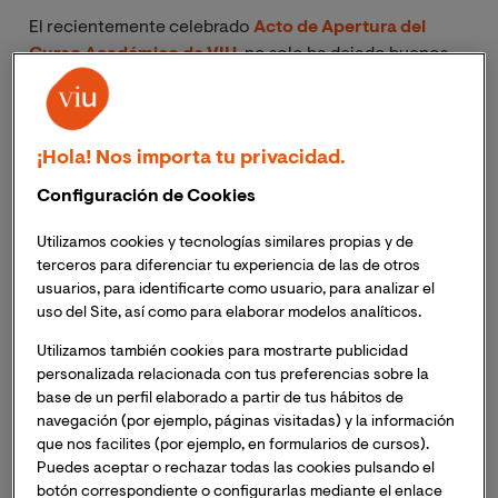
El recientemente celebrado
Acto de Apertura del
Curso Académico de VIU
, no solo ha dejado buenos
recuerdos y un impulso de energía y ánimo para
comenzar el nuevo año lectivo; además, ha tenido un
eco positivo a miles de kilómetros del Palacio de
¡Hola! Nos importa tu privacidad.
Exposición en donde se celebró. Específicamente en
la
Amazonia peruana
, porque gracias al programa de
Configuración de Cookies
compensación de la huella de carbono que se aplicó a
la celebración del acto, VIU ha contribuido,
Utilizamos cookies y tecnologías similares propias y de
nuevamente, a la preservación de la selva amazónica
terceros para diferenciar tu experiencia de las de otros
usuarios, para identificarte como usuario, para analizar el
realizada por el Proyecto REDD Conservación de
uso del Site, así como para elaborar modelos analíticos.
Madre de Dios en la Amazonia, Perú.
Utilizamos también cookies para mostrarte publicidad
personalizada relacionada con tus preferencias sobre la
Image
base de un perfil elaborado a partir de tus hábitos de
navegación (por ejemplo, páginas visitadas) y la información
que nos facilites (por ejemplo, en formularios de cursos).
Puedes aceptar o rechazar todas las cookies pulsando el
botón correspondiente o configurarlas mediante el enlace