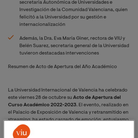
secretaria Autonómica de Universidades e
Investigación de la Comunidad Valenciana, quien
felicitó a la Universidad por su gestión e
internacionalización
Además, la Dra. Eva María Giner, rectora de VIU y
Belén Suarez, secretaria general de la Universidad
tuvieron destacadas intervenciones
Resumen de Acto de Apertura del Año Académico
La Universidad Internacional de Valencia ha celebrado
este viernes 28 de octubre su
Acto de Apertura del
Curso Académico 2022-2023
. El evento, realizado en
el Palacio de Exposición de Valencia y retransmitido en
streaming, ha estado cargado de emoción, entusiasmo
e ilusión ante el nuevo curso que comienza y las
posibilidades y desafíos que ofrece.