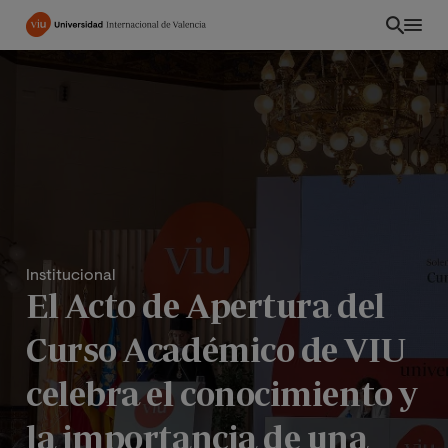
Pasar
al
contenido
principal
Institucional
El Acto de Apertura del
Curso Académico de VIU
CO
celebra el conocimiento y
la importancia de una