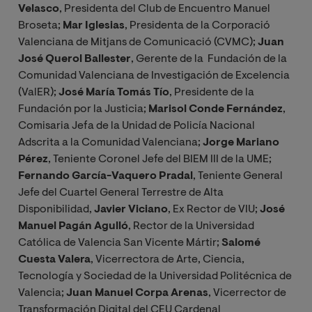
Velasco
, Presidenta del Club de Encuentro Manuel
Broseta;
Mar Iglesias
, Presidenta de la Corporació
Valenciana de Mitjans de Comunicació (CVMC);
Juan
José Querol Ballester
, Gerente de la Fundación de la
Comunidad Valenciana de Investigación de Excelencia
(ValER);
José María Tomás Tío
, Presidente de la
Fundación por la Justicia;
Marisol Conde Fernández
,
Comisaria Jefa de la Unidad de Policía Nacional
Adscrita a la Comunidad Valenciana;
Jorge Mariano
Pérez
, Teniente Coronel Jefe del BIEM III de la UME;
Fernando García-Vaquero Pradal
, Teniente General
Jefe del Cuartel General Terrestre de Alta
Disponibilidad,
Javier Viciano
, Ex Rector de VIU;
José
Manuel Pagán Agulló
, Rector de la Universidad
Católica de Valencia San Vicente Mártir;
Salomé
Cuesta Valera
, Vicerrectora de Arte, Ciencia,
Tecnología y Sociedad de la Universidad Politécnica de
Valencia;
Juan Manuel Corpa Arenas
, Vicerrector de
Transformación Digital del CEU Cardenal