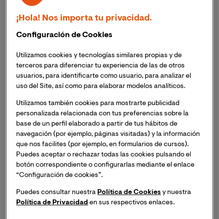
¡Hola! Nos importa tu privacidad.
Image
Configuración de Cookies
Utilizamos cookies y tecnologías similares propias y de
terceros para diferenciar tu experiencia de las de otros
usuarios, para identificarte como usuario, para analizar el
uso del Site, así como para elaborar modelos analíticos.
Utilizamos también cookies para mostrarte publicidad
personalizada relacionada con tus preferencias sobre la
base de un perfil elaborado a partir de tus hábitos de
navegación (por ejemplo, páginas visitadas) y la información
que nos facilites (por ejemplo, en formularios de cursos).
Puedes aceptar o rechazar todas las cookies pulsando el
Belén Suarez, secretaria general de VIU en su
botón correspondiente o configurarlas mediante el enlace
intervención
“Configuración de cookies”.
Puedes consultar nuestra
Política de Cookies
y nuestra
Después del tradicional inicio protocolario, en que no
Política de Privacidad
en sus respectivos enlaces.
faltó la interpretación del Veni Creator en voz del coro,