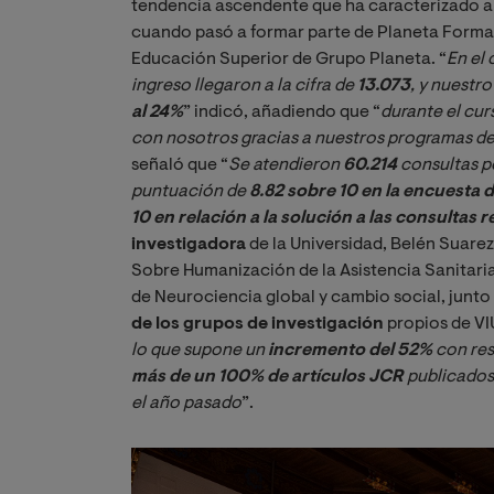
tendencia ascendente que ha caracterizado a 
cuando pasó a formar parte de Planeta Formaci
Educación Superior de Grupo Planeta. “
En el
ingreso llegaron a la cifra de 
13.073
, y nuestr
al 24%
” indicó, añadiendo que “
durante el cur
con nosotros gracias a nuestros programas d
señaló que “
Se atendieron 
60.214
 consultas 
puntuación de
 8.82 sobre 10 en la encuesta 
10 en relación a la solución a las consultas r
investigadora
de la Universidad, Belén Suarez
Sobre Humanización de la Asistencia Sanitari
de Neurociencia global y cambio social, junt
de los grupos de investigación
propios de VI
lo que supone un 
incremento del 52%
 con re
más de un 100% de artículos JCR
 publicados
el año pasado
”.