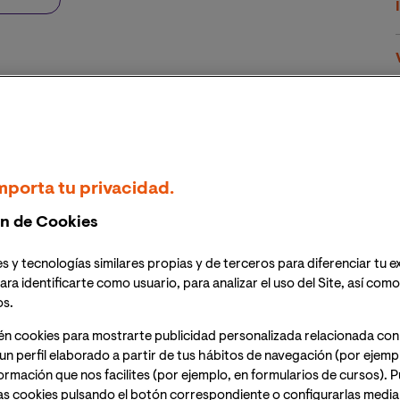
Exposición de Valencia y fue transmitido en directo a
idad
es académicas, políticas, castrenses y de la sociedad
mporta tu privacidad.
orno
, directora general de Universidades,
Mª Teresa
ntamiento Valencia o
José Manuel Pagán Agulló
,
n de Cookies
s y tecnologías similares propias y de terceros para diferenciar tu e
stral impartida por la docente de VIU Dra. Anna
ara identificarte como usuario, para analizar el uso del Site, así com
iá, ilustrísima secretaria Autonómica de Universidades
os.
a, quien felicitó a la Universidad por su gestión e
én cookies para mostrarte publicidad personalizada relacionada con
un perfil elaborado a partir de tus hábitos de navegación (por ejemp
nformación que nos facilites (por ejemplo, en formularios de cursos).
de VIU y Belén Suarez, secretaria general de la
as cookies pulsando el botón correspondiente o configurarlas median