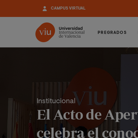
Pasar
CAMPUS VIRTUAL
al
contenido
principal
PREGRADOS
Institucional
El Acto de Ape
celebra el cono