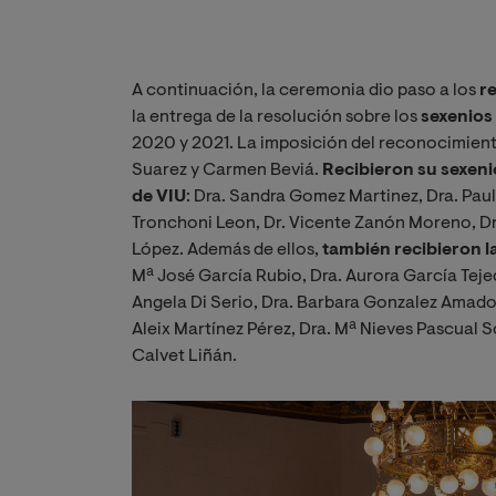
A continuación, la ceremonia dio paso a los
r
la entrega de la resolución sobre los
sexenios
2020 y 2021. La imposición del reconocimiento
Suarez y Carmen Beviá.
Recibieron su sexeni
de VIU
: Dra. Sandra Gomez Martinez, Dra. Paula
Tronchoni Leon, Dr. Vicente Zanón Moreno, Dr
López. Además de ellos,
también recibieron l
Mª José García Rubio, Dra. Aurora García Teje
Angela Di Serio,
Dra. Barbara Gonzalez Amado, 
Aleix Martínez Pérez, Dra. Mª Nieves Pascual So
Calvet Liñán.