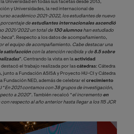
la Universidad en todas sus facetas desde 2013,
ón y Universidades, la red internacional de
 curso académico 2021-2022, los estudiantes de nuevo 
o porcentaje de 
estudiantes internacionales ascendió 
so 2021/2022 un total de 
130 alumnos
 han estudiado 
e beca
”. Respecto a los datos de acompañamiento,
por el equipo de acompañamiento. Cabe destacar una 
de satisfacción
 con la atención recibida y de 
8.5 sobre 
ealizadas
”. Centrando la vista en la
actividad
 destacó el trabajo realizada por las
cátedras
: Cátedra
a, junto a Fundación ASISA y Proyecto HU-CI y Cátedra
o a Fundación NED, además de celebrar el
crecimiento
U “
En 2021 contamos con 38 grupos de investigación, 
specto a 2020
”. También recalcó “
el incremento 
en 
 con respecto al año anterior hasta llegar a los 115 JCR 
Imagen