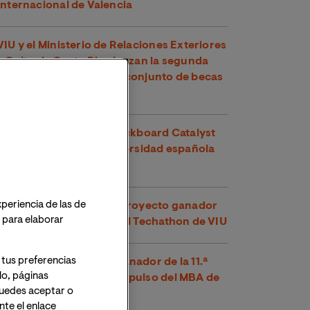
Internacional de Valencia
VIU y el Ministerio de Relaciones Exteriores
y Culto de Costa Rica lanzan la segunda
edición de su programa conjunto de becas
para maestrías oficiales
VIU recibe su quinto Blackboard Catalyst
Award y es la única universidad española
premiada en 2026
xperiencia de las de
Voltha-IS se alza como proyecto ganador
o para elaborar
de la segunda edición del Techathon de VIU
 tus preferencias
‘PumpKind’, proyecto ganador de la 11.ª
lo, páginas
edición del Bootcamp Impulso del MBA de
 Puedes aceptar o
VIU
te el enlace