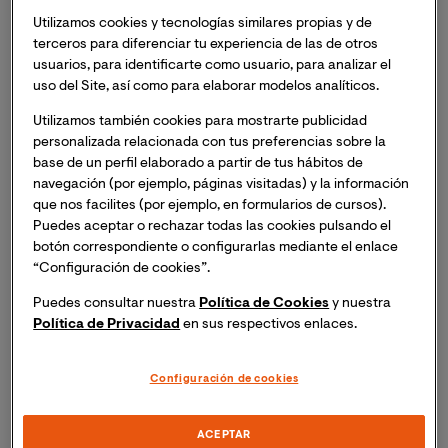
va de su país
, de su entorno cercano, que deja todo
atrás y se ve obligado a abrirse camino en un mundo
Utilizamos cookies y tecnologías similares propias y de
terceros para diferenciar tu experiencia de las de otros
nuevo, con una cultura distinta, con unas reglas
usuarios, para identificarte como usuario, para analizar el
diferentes que deberá comprender y asumir a medida
uso del Site, así como para elaborar modelos analíticos.
que se va a incorporando al lugar de llegada. ¿Por qué?
Bien, porque justo eso es lo que estamos sintiendo
Utilizamos también cookies para mostrarte publicidad
personalizada relacionada con tus preferencias sobre la
todos nosotros ahora.
Sentimos que nuestro mundo
base de un perfil elaborado a partir de tus hábitos de
conocido se desvanece e intuimos que a partir de
navegación (por ejemplo, páginas visitadas) y la información
ahora deberemos readaptarnos y navegar en una
que nos facilites (por ejemplo, en formularios de cursos).
incertidumbre muy potente.
Esto tal vez era sólo
Puedes aceptar o rechazar todas las cookies pulsando el
patrimonio de los países no desarrollados y lo
botón correspondiente o configurarlas mediante el enlace
mirábamos de lejos incluso con cierto paternalismo, sin
“Configuración de cookies”.
embargo, a partir de ahora, y creo que con la pandemia
Puedes consultar nuestra
Política de Cookies
y nuestra
esto se ha hecho incuestionable, somos más
Política de Privacidad
en sus respectivos enlaces.
conscientes que nunca de que todos viajamos en el
mismo barco y deberemos remar en la misma dirección
Configuración de cookies
para salir a flote. Los problemas que enfrenta la
humanidad hoy son globales: desde las migraciones por
razones diversas hasta el desafío del cambio climático.
ACEPTAR