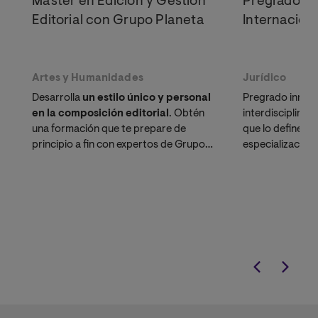
Máster en Edición y Gestión
Pregrado en
Editorial con Grupo Planeta
Internacion
Artes y Humanidades
Jurídico
Desarrolla
un estilo único y personal
Pregrado innov
en la composición editorial
. Obtén
interdisciplinar 
una formación que te prepare de
que lo definen,
principio a fin con expertos de Grupo
especialización.
Planeta.