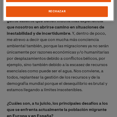
En este sentido, tal y como explico en mi libro ‘Poder
migrante’ (Ed. Ariel),
las personas extranjeras que
RECHAZAR
llegan a nuestro país no son enemigos, sino aliados:
gente valiente que tienen mucha más experiencia
que nosotros en abrirse camino en situaciones de
inestabilidad y de incertidumbre
. Y, dentro de poco,
me atrevo a decir que con mucha más conciencia
ambiental también, porque las migraciones ya no serán
únicamente por razones económicas y/o humanitarias
por desplazamientos debido a conflictos bélicos, por
ejemplo, sino también debido a la escasez de recursos
esenciales como puede ser el agua. Nos conviene, a
todos, replantear la gestión de los recursos y de la
demografía mundial porque el desequilibrio es brutal y
estamos llegando a límites insostenibles.
¿Cuáles son, a tu juicio, los principales desafíos a los
que se enfrenta actualmente la población migrante
en Europa y en España?