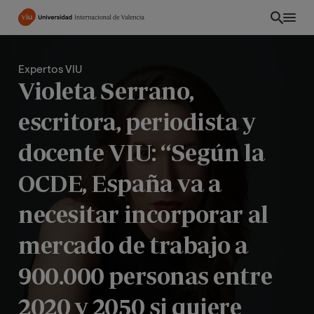
Pasar
al
contenido
principal
Expertos VIU
Violeta Serrano,
escritora, periodista y
docente VIU: “Según la
OCDE, España va a
necesitar incorporar al
mercado de trabajo a
CO
900.000 personas entre
2020 y 2050 si quiere