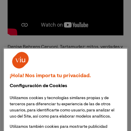
Denise Behrens Cervoni. Tartamudez: mitos, verdades y
conceptos fundamentales
¡Hola! Nos importa tu privacidad.
El famoso orador de la Grecia clásica, Demóstenes; el
emperador romano Claudio; el padre de la teoría de la
Configuración de Cookies
evolución, Charles Darwin; el autor del Quijote, Miguel
de Cervantes; el histórico primer ministro británico
Utilizamos cookies y tecnologías similares propias y de
Winston Churchill o la leyenda del cine Marilyn
terceros para diferenciar tu experiencia de las de otros
usuarios, para identificarte como usuario, para analizar el
Monroe; todos comparten una característica en
uso del Site, así como para elaborar modelos analíticos.
común (además de inscribir sus nombres en la historia
por sus diversos méritos): la tartamudez.
Utilizamos también cookies para mostrarte publicidad