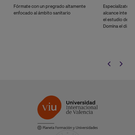
Fórmate con un pregrado altamente
Especialízate c
enfocado al ámbito sanitario
alcance interna
el estudio de la
Domina el diagnó
en neurorrehabi
programa diseñ
que buscan flexi
la excelencia a