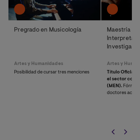
Pregrado en Musicología
Maestría Uni
Interpretac
Investigaci
Artes y Humanidades
Artes y Huma
Posibilidad de cursar tres menciones
Título Oficial
el sector conv
(MEN).
Fórmate 
doctores acred
especializados 
activo en la uni
estudios musical