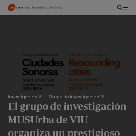
Pasar
al
contenido
principal
Investigación VIU
| Grupo de Investigación VIU
El grupo de investigación
CO
MUSUrba de VIU
organiza un prestigioso