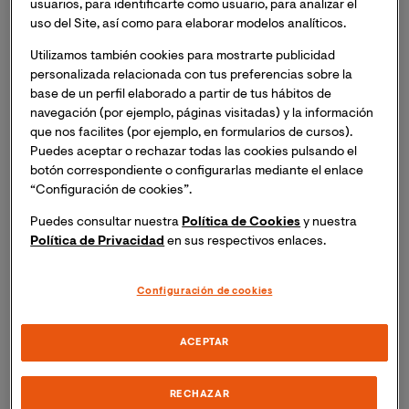
usuarios, para identificarte como usuario, para analizar el
uso del Site, así como para elaborar modelos analíticos.
Utilizamos también cookies para mostrarte publicidad
personalizada relacionada con tus preferencias sobre la
base de un perfil elaborado a partir de tus hábitos de
navegación (por ejemplo, páginas visitadas) y la información
que nos facilites (por ejemplo, en formularios de cursos).
Puedes aceptar o rechazar todas las cookies pulsando el
botón correspondiente o configurarlas mediante el enlace
“Configuración de cookies”.
Puedes consultar nuestra
Política de Cookies
y nuestra
Política de Privacidad
en sus respectivos enlaces.
Congreso Internacional “Ciudades Sonoras. Música,
Configuración de cookies
Sonido, Ruido En Entornos Urbanos (1500-1800)”.
ACEPTAR
El grupo de investigación de VIU, MUSUrba,
RECHAZAR
organiza el congreso en que participarán