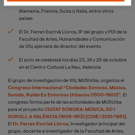
destacados expertos de Reino Unido, EEUU,
Alemania, Francia, Suiza o Italia, entre otros
países
El Dr. Ferran Escrivà Llorca, IP del grupo y PDI de la
Facultad de Artes, Humanidades y Comunicación
de VIU, ejercerá de director del evento
El acto se celebrará los días 23, 24 y 25 de octubre
en el Centro Cultural La Nau, Valencia
El grupo de investigación de VIU, MUSUrba, organiza el
Congreso Internacional “Ciudades Sonoras. Música,
Sonido, Ruido En Entornos Urbanos (1500-1800)”
. El
congreso forma parte de las actividades de MUSUrba
para el proyecto
CIUTAT SONORA: MÚSICA, SO I
SOROLL A VALÊNCIA (1609-1813) [CIGE/2021/1651].
El
Dr. Ferran Escrivà Llorca
, Investigador principal del
grupo, docente e investigador de la Facultad de Artes,