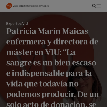
Pasar
al
contenido
principal
Expertos VIU
Patricia Marín Maicas
enfermera y directora de
máster en VIU: “La
sangre es un bien escaso
e indispensable para la
vida que todavía no
CO
podemos producir. De un
solo acto de donación, se