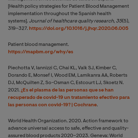
[Health policy strategies for Patient Blood Management
implementation throughout the Spanish health
systems].
Journal of healthcare quality research
,
35
(5),
319–327.
https://doi.org/10.1016/j.jhqr.2020.06.005
Patient blood management.
https://mapbm.org/why/es
Piechotta V, Iannizzi C, Chai KL, Valk SJ, Kimber C,
Dorando E, Monsef I, Wood EM, Lamikanra AA, Roberts
DJ, McQuilten Z, So-Osman C, Estcourt LJ, Skoetz N.
2021
.
¿Es el plasma de las personas que se han
recuperado de covid-19 un tratamiento efectivo para
las personas con covid-19? | Cochrane
.
World Health Organization. 2020. Action framework to
advance universal access to safe, effective and quality-
assured blood products 2020–2023. Geneva: World