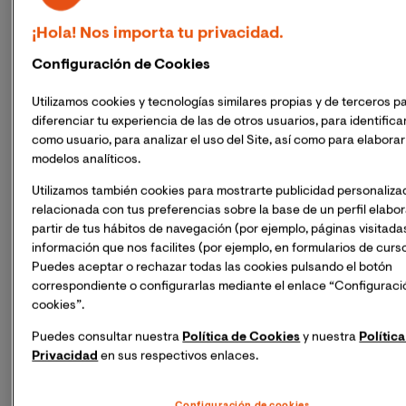
donaciones diarias de forma constante, ya que la
validez de los componentes sanguíneos es limitada: los
¡Hola! Nos importa tu privacidad.
glóbulos rojos tienen una vida útil de 42 días, las
Configuración de Cookies
plaquetas de 5 días y el plasma 3 años como máximo.
Utilizamos cookies y tecnologías similares propias y de terceros p
Sabemos que el COVID-19 no se transmite por la 
diferenciar tu experiencia de las de otros usuarios, para identifica
como usuario, para analizar el uso del Site, así como para elaborar
sangre, pero sí existe la posibilidad de crear plasma 
modelos analíticos.
rico en anticuerpos a partir de sangre de personas 
que hayan superado la infección ¿Es esta una vía de 
Utilizamos también cookies para mostrarte publicidad personaliza
tratamiento que se está utilizando?
relacionada con tus preferencias sobre la base de un perfil elabo
partir de tus hábitos de navegación (por ejemplo, páginas visitadas
información que nos facilites (por ejemplo, en formularios de curso
De acuerdo con la OMS (2021), la transmisión del
Puedes aceptar o rechazar todas las cookies pulsando el botón
SARS-CoV-2 por medio de la transfusión de sangre y
correspondiente o configurarlas mediante el enlace “Configuraci
componentes sanguíneos no se ha notificado y se
cookies”.
considera sumamente improbable. No obstante, sí se
Puedes consultar nuestra
Política de Cookies
y nuestra
Política
puede utilizar el plasma rico en anticuerpos de las
Privacidad
en sus respectivos enlaces.
personas que han superado la infección. El plasma
hiperinmune hace referencia al plasma de las personas