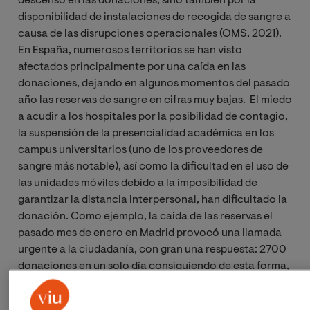
descenso en las donaciones, sino también por la
disponibilidad de instalaciones de recogida de sangre a
causa de las disrupciones operacionales (OMS, 2021).
En España, numerosos territorios se han visto
afectados principalmente por una caída en las
donaciones, dejando en algunos momentos del pasado
año las reservas de sangre en cifras muy bajas. El miedo
a acudir a los hospitales por la posibilidad de contagio,
la suspensión de la presencialidad académica en los
campus universitarios (uno de los proveedores de
sangre más notable), así como la dificultad en el uso de
las unidades móviles debido a la imposibilidad de
garantizar la distancia interpersonal, han dificultado la
donación. Como ejemplo, la caída de las reservas el
pasado mes de enero en Madrid provocó una llamada
urgente a la ciudadanía, con gran una respuesta: 2700
donaciones en un solo día consiguiendo de esta forma,
continuar la actividad sin restricciones. No obstante, la
necesidad fundamental es mantener un número de