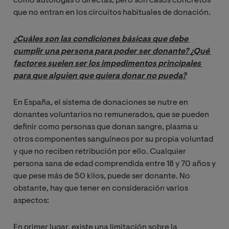
como autólogas o directas, pero son casos concretos
que no entran en los circuitos habituales de donación.
¿Cuáles son las condiciones básicas que debe 
cumplir una persona para poder ser donante? ¿Qué 
factores suelen ser los impedimentos principales 
para que alguien que quiera donar no pueda?
En España, el sistema de donaciones se nutre en
donantes voluntarios no remunerados, que se pueden
definir como personas que donan sangre, plasma u
otros componentes sanguíneos por su propia voluntad
y que no reciben retribución por ello. Cualquier
persona sana de edad comprendida entre 18 y 70 años y
que pese más de 50 kilos, puede ser donante. No
obstante, hay que tener en consideración varios
aspectos:
En primer lugar, existe una limitación sobre la