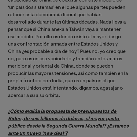
capacidad de China de coexistir con este modelo de
‘un país dos sistemas’ en el que algunas partes pueden
retener esta democracia liberal que habían
desarrollado durante las últimas décadas. Nada lleva a
pensar que si China anexa a Taiwán vaya a mantener
ese modelo. Por ello es donde existe el mayor riesgo
una confrontación armada entre Estados Unidos y
China ¿es probable a día de hoy? Pues no, yo creo que
no, pero es en ese vecindario y también en los mares
meridional y oriental de China, donde se pueden
producir las mayores tensiones, así como también en la
propia frontera con India, que es un país en el que
Estados Unidos está intentando, digamos, agasajar o
acercar a su a su órbita.
¿Cómo evalúa la propuesta de presupuestos de 
Biden, de seis billones de dólares, el mayor gasto 
público desde la Segunda Guerra Mundial? ¿Estamos 
ante un nuevo ‘new deal’?