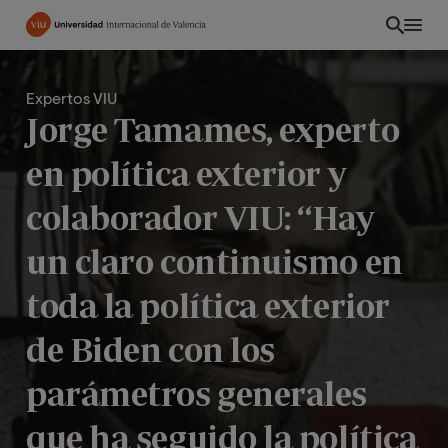
Pasar
al
contenido
principal
Expertos VIU
Jorge Tamames, experto
en política exterior y
colaborador VIU: “Hay
un claro continuismo en
toda la política exterior
de Biden con los
CO
parámetros generales
que ha seguido la política