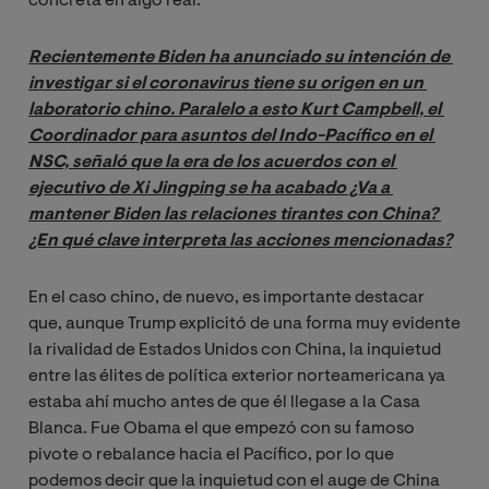
concreta en algo real.
Recientemente Biden ha anunciado su intención de 
investigar si el coronavirus tiene su origen en un 
laboratorio chino. Paralelo a esto Kurt Campbell, el 
Coordinador para asuntos del Indo-Pacífico en el 
NSC, señaló que la era de los acuerdos con el 
ejecutivo de Xi Jingping se ha acabado ¿Va a 
mantener Biden las relaciones tirantes con China? 
¿En qué clave interpreta las acciones mencionadas?
En el caso chino, de nuevo, es importante destacar
que, aunque Trump explicitó de una forma muy evidente
la rivalidad de Estados Unidos con China, la inquietud
entre las élites de política exterior norteamericana ya
estaba ahí mucho antes de que él llegase a la Casa
Blanca. Fue Obama el que empezó con su famoso
pivote o rebalance hacia el Pacífico, por lo que
podemos decir que la inquietud con el auge de China