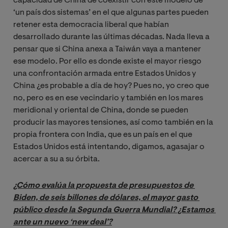
capacidad de China de coexistir con este modelo de
‘un país dos sistemas’ en el que algunas partes pueden
retener esta democracia liberal que habían
desarrollado durante las últimas décadas. Nada lleva a
pensar que si China anexa a Taiwán vaya a mantener
ese modelo. Por ello es donde existe el mayor riesgo
una confrontación armada entre Estados Unidos y
China ¿es probable a día de hoy? Pues no, yo creo que
no, pero es en ese vecindario y también en los mares
meridional y oriental de China, donde se pueden
producir las mayores tensiones, así como también en la
propia frontera con India, que es un país en el que
Estados Unidos está intentando, digamos, agasajar o
acercar a su a su órbita.
¿Cómo evalúa la propuesta de presupuestos de 
Biden, de seis billones de dólares, el mayor gasto 
público desde la Segunda Guerra Mundial? ¿Estamos 
ante un nuevo ‘new deal’?