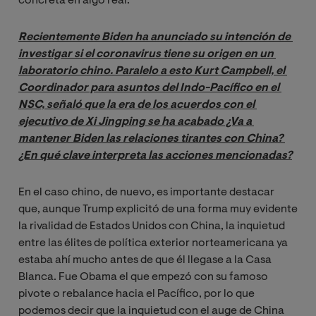
concreta en algo real.
Recientemente Biden ha anunciado su intención de 
investigar si el coronavirus tiene su origen en un 
laboratorio chino. Paralelo a esto Kurt Campbell, el 
Coordinador para asuntos del Indo-Pacífico en el 
NSC, señaló que la era de los acuerdos con el 
ejecutivo de Xi Jingping se ha acabado ¿Va a 
mantener Biden las relaciones tirantes con China? 
¿En qué clave interpreta las acciones mencionadas?
En el caso chino, de nuevo, es importante destacar
que, aunque Trump explicitó de una forma muy evidente
la rivalidad de Estados Unidos con China, la inquietud
entre las élites de política exterior norteamericana ya
estaba ahí mucho antes de que él llegase a la Casa
Blanca. Fue Obama el que empezó con su famoso
pivote o rebalance hacia el Pacífico, por lo que
podemos decir que la inquietud con el auge de China