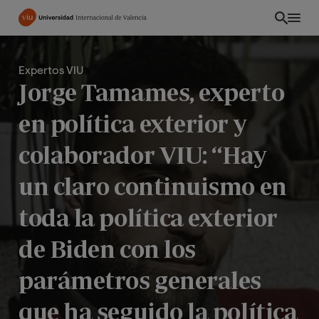
Pasar
al
contenido
principal
Expertos VIU
Jorge Tamames, experto
en política exterior y
colaborador VIU: “Hay
un claro continuismo en
toda la política exterior
de Biden con los
INT
parámetros generales
que ha seguido la política