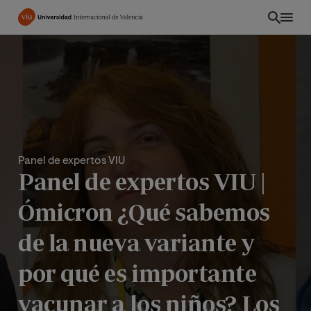
Pasar
al
contenido
principal
Panel de expertos VIU
Panel de expertos VIU |
Ómicron ¿Qué sabemos
de la nueva variante y
CO
por qué es importante
vacunar a los niños? Los