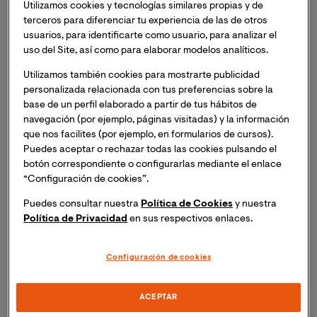
Utilizamos cookies y tecnologías similares propias y de
Miembro de la Asociación de Enfermería Comunitaria
terceros para diferenciar tu experiencia de las de otros
De España y secretario de la Sociedad Española de
usuarios, para identificarte como usuario, para analizar el
Salud Pública y Administración Sanitaria SESPAS.
uso del Site, así como para elaborar modelos analíticos.
Docente de la Maestría Oficial en Epidemiología y
Utilizamos también cookies para mostrarte publicidad
Salud Pública.
personalizada relacionada con tus preferencias sobre la
base de un perfil elaborado a partir de tus hábitos de
Dra. Gemma Navarro Rubio
, doctora en Medicina,
navegación (por ejemplo, páginas visitadas) y la información
que nos facilites (por ejemplo, en formularios de cursos).
especialista en Medicina Preventiva y Salud Pública.
Puedes aceptar o rechazar todas las cookies pulsando el
Docente de la Maestría Oficial en Epidemiología y
botón correspondiente o configurarlas mediante el enlace
Salud Pública.
“Configuración de cookies”.
Puedes consultar nuestra
Política de Cookies
y nuestra
Política de Privacidad
en sus respectivos enlaces.
¿Hasta qué punto es preocupante esta variante?
Configuración de cookies
Dr. Vicente Andreu Fernández:
La variante ómicron
presenta una treintena de mutaciones que alteran la
ACEPTAR
composición y estructura de las espículas, las cuales