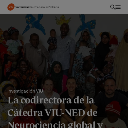
Pasar
al
contenido
principal
Investigación VIU
La codirectora de la
CO
Cátedra VIU-NED de
Neurociencia global y