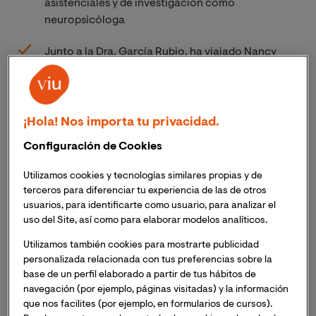
asistenciales y de investigación como
neuropsicóloga
Junto a la Dra. García Rubio, ha viajado Nancy
Navarro Araya, alumni de la Maestría en
Neuropsicología de VIU y voluntaria de la
Fundación NED
¡Hola! Nos importa tu privacidad.
Durante su estancia, ambas han colaborado en
Configuración de Cookies
diversas tareas de evaluación neuropsicológica y
de investigación con niños y niñas con
Utilizamos cookies y tecnologías similares propias y de
hidrocefalia pediátrica adscritos a la House of
terceros para diferenciar tu experiencia de las de otros
Hope de Zanzíbar, un centro sociosanitario de
usuarios, para identificarte como usuario, para analizar el
Fundación NED
uso del Site, así como para elaborar modelos analíticos.
Utilizamos también cookies para mostrarte publicidad
Fiel a su propósito de fomentar y promover la
personalizada relacionada con tus preferencias sobre la
investigación y la formación en Neurociencia a nivel
base de un perfil elaborado a partir de tus hábitos de
global, especialmente en países con menos recursos, la
navegación (por ejemplo, páginas visitadas) y la información
Cátedra VIU-NED en Neurociencia Global y Cambio
que nos facilites (por ejemplo, en formularios de cursos).