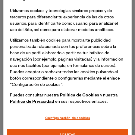
Utilizamos cookies y tecnologías similares propias y de
terceros para diferenciar tu experiencia de las de otros
usuarios, para identificarte como usuario, para analizar el
uso del Site, así como para elaborar modelos analíticos.
Mireya Villaba Alcañíz es alumni de la
Maestría
Oficial en Prevención de Riesgos Laborales
Utilizamos también cookies para mostrarte publicidad
personalizada relacionada con tus preferencias sobre la
base de un perfil elaborado a partir de tus hábitos de
Villalba ha sido premiada por la Cátedra
navegación (por ejemplo, páginas visitadas) y la información
Prevención Cantabria, proyecto conjunto del
que nos facilites (por ejemplo, en formularios de cursos).
Instituto Cántabro de Seguridad y Salud en el
Puedes aceptar o rechazar todas las cookies pulsando el
Trabajo y de la Universidad de Cantabria
botón correspondiente o configurarlas mediante el enlace
“Configuración de cookies”.
Anteriormente ya había recibido el Premio al
Puedes consultar nuestra
Política de Cookies
y nuestra
Conocimiento en Prevención de Riesgos
Política de Privacidad
en sus respectivos enlaces.
Laborales, otorgado por el Instituto Valenciano
de Seguridad y Salud en el Trabajo (INVASSAT), por
su TFM
Configuración de cookies
Mireya Villaba Alcañíz,
alumni de la
Maestría Oficial en