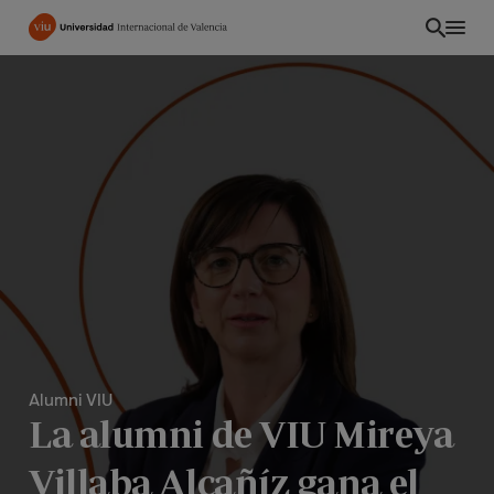
Pasar
al
contenido
principal
Alumni VIU
CO
La alumni de VIU Mireya
Villaba Alcañíz gana el