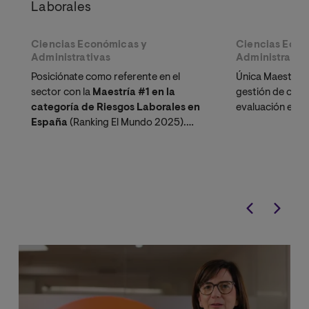
Laborales
Ciencias Económicas y
Ciencias Econ
Administrativas
Administrativ
Posiciónate como referente en el
Única Maestría v
sector con la
Maestría #1 en la
gestión de cali
categoría de Riesgos Laborales en
evaluación en d
España
(Ranking El Mundo 2025).
Incluye
doble Certificación de
Personas y Auditor Interno
avalada
por TÜV Rheinland.