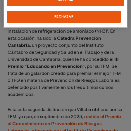
ACEPTAR
Prevención de Riesgos Laborales
de la Universidad
Internacional de Valencia, ha recibido otro
reconocimiento por su trabajo de fin de maestría,
RECHAZAR
titulado ‘Análisis de atmósferas explosivas en una
instalación de refrigeración de amoníaco (NH3)’. En
esta ocasión, ha sido la
Cátedra Prevención
Cantabria
, un proyecto conjunto del Instituto
Cántabro de Seguridad y Salud en el Trabajo y de la
Universidad de Cantabria, quien le ha concedido el
III
Premio “Educando en Prevención”
, por su TFM.
Se
trata de un galardón creado para premiar el mejor TFM
o TFG en materia de Prevención de Riesgos Laborales,
defendido positivamente en los tres últimos cursos
académicos.
Esta es la segunda distinción que Villaba obtiene por su
TFM, ya que, en septiembre de 2023, r
ecibió
el Premio
al Conocimiento en Prevención de Riesgos
Laborales, otorgado por el Instituto Valenciano de