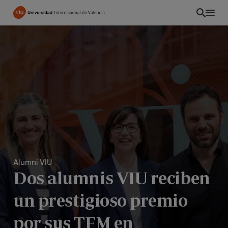
Pasar
al
contenido
principal
Alumni VIU
Dos alumnis VIU reciben
CO
un prestigioso premio
por sus TFM en