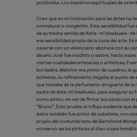
positivista. Los maestros espirituales de orien
Creo que en mi inclinación para las Artes ha 
connatural o congénito. Esta sensibilidad fue
de su madre venida de Italia -mi bisabuela- d
esa sensibilidad propia de la cuna del arte. E
casarse con un valenciano abonara con su cariñ
abuelo José fue modisto o sastre, hacía traj
ciertas cualidades artesanas o artísticas. Fu
bordados, Melchor era pintor de cuadros, le g
bohemia, su refinamiento llegaba al punto de e
que tomaba de la perfumería-droguería de su 
padre de éste, mi bisabuelo, para asegurar su 
como pintor, en vez de firmar sus obras con el 
“Bruno”. Esto prueba el influjo evidente que de
éstos también fue pintor de caballete, con u
propio del costumbrismo de Bartolomé Mongrel
conservo varias pinturas al óleo cuyas temática