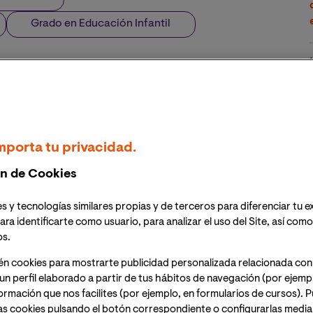
Grado en Educación Infantil
te de creatividad, conocimiento y apetito por
umirlo en un párrafo biográfico como este resulta
do en Comunicación
, en el
Grado en Educación
mporta tu privacidad.
Máster Oficial en Patrimonio y Gestión Cultural
. Pero
el Dr. Arce Martínez aplica su extenso conocimiento y
n de Cookies
omisarió la exposición del diseñador gráfico y artista
 que al que ha dado continuidad, comisariando la
s y tecnologías similares propias y de terceros para diferenciar tu e
 que se inaugura este próximo noviembre en el
ara identificarte como usuario, para analizar el uso del Site, así com
os.
én cookies para mostrarte publicidad personalizada relacionada con
vidad profesional, nos pusimos en contacto con él y le
un perfil elaborado a partir de tus hábitos de navegación (por ejemp
ia. Una conversación que sirvió también de coartada
nformación que nos facilites (por ejemplo, en formularios de cursos).
 las humanidades, y el devenir de nuestra cultura. Fue
as cookies pulsando el botón correspondiente o configurarlas median