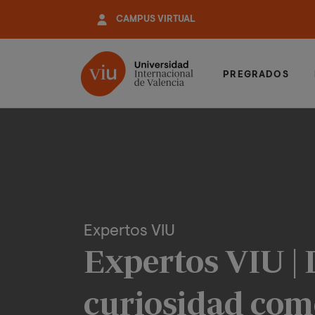
Pasar
CAMPUS VIRTUAL
al
contenido
principal
PREGRADOS
Expertos VIU
Expertos VIU | 
curiosidad como