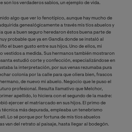
te son los verdaderos sabios, un ejemplo de vida.
tenido algo que ver lo fenotípico, aunque hay mucho de
 adquirida genealógicamente a través mis tíos abuelos y
e la que a buen seguro heredaron éstos buena parte de
s muy probable que ya en Gandía donde se instaló al
o el buen gusto entre sus hijos. Uno de ellos, mi
es o vestidos a medida. Sus hermanos también mostraron
ensanta estudió corte y confección, especializándose en
ustaba la interpretación, por sus venas rezumaba pura
char colonia por la calle para que oliera bien, frascos
hermano, de nuevo mi abuelo. Negocio que le puso el
futuro profesional. Resulta llamativo que Melchor,
primer apellido, lo hiciera con el segundo de la madre:
bió ejercer el matriarcado en sus hijos. El primo de
na técnica más depurada, empleaba un tenebrismo
l. Lo sé porque por fortuna de mis tíos abuelos
s van del retrato al paisaje, hasta llegar al bodegón.