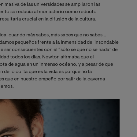
n masiva de las universidades se ampliaron las
iento se reducía al monasterio como reducto
esultaría crucial en la difusión de la cultura.
 ática, cuando más sabes, más sabes que no sabes…
edamos pequeños frente a la inmensidad del insondable
e ser consecuentes con el “sólo sé que no se nada” de
ldad todos los días. Newton afirmaba que el
ta de agua en un inmenso océano, y a pesar de que
 de lo corta que es la vida es porque no la
es que en nuestro empeño por salir de la caverna
cemos.
Image