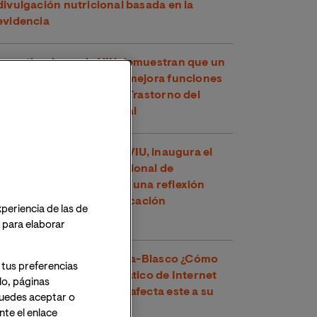
divulgación nutricional basada en la
evidencia
Investigadores de VIU demuestran que un
compuesto del té verde mejora funciones
cognitivas en niños con Trastorno del
Espectro Alcohólico Fetal
Toni García, docente de VIU, inaugura el
XXVI Congreso Internacional de
Educadores en Perú con una reflexión
sobre los retos de la educación
xperiencia de las de
contemporánea
o para elaborar
Dr. Víctor José Villanueva-Blasco ¿Cómo
 tus preferencias
detectar el uso problemático de Internet
lo, páginas
en adolescentes y cómo afecta este a su
 Puedes aceptar o
salud mental?
te el enlace