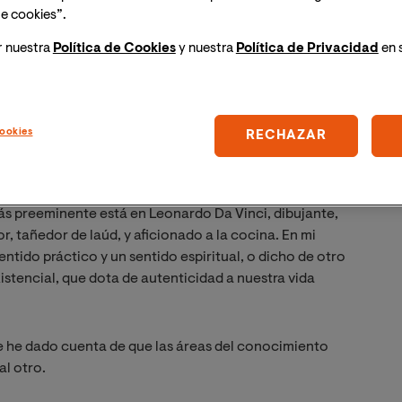
a primera entrega surgida de ella, centrada, esta vez, en
e cookies”.
r nuestra
Política de Cookies
y nuestra
Política de Privacidad
en 
e las Bellas Artes y el Diseño, pero también en 
s contar un poco sobre ti y qué campos del saber 
ookies
RECHAZAR
a figura del humanista del Renacimiento, ejemplo de
 áreas del saber con una curiosidad y avidez de
ás preeminente está en Leonardo Da Vinci, dibujante,
or, tañedor de laúd, y aficionado a la cocina. En mi
sentido práctico y un sentido espiritual, o dicho de otro
istencial, que dota de autenticidad a nuestra vida
 me he dado cuenta de que las áreas del conocimiento
al otro.