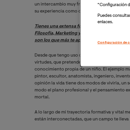
un intercambio muy fructífero, y esta es solo l
“Configuración d
su experiencia como comisario.
Puedes consulta
enlaces.
Tienes una extensa formación en los campos d
Filosofía, Marketing y Educación ¿Nos puede
son los que más te apasionan?
Configuración de c
Desde que tengo uso de razón me ha gustado l
virtudes, que pretende aunar para sí todas las
conocimiento propia de un niño. El ejemplo m
pintor, escultor, anatomista, ingeniero, invent
opinión la vida tiene dos modos de vivirla, un 
modo el plano profesional y el pensamiento ex
mortal.
A lo largo de mi trayectoria formativa y vital
están interconectadas, que un campo te lleva 