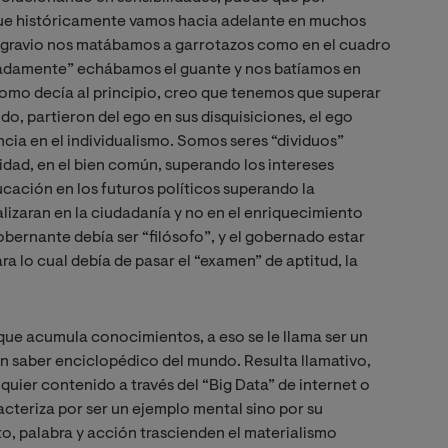
que históricamente vamos hacia adelante en muchos
 agravio nos matábamos a garrotazos como en el cuadro
adamente” echábamos el guante y nos batíamos en
Como decía al principio, creo que tenemos que superar
do, partieron del ego en sus disquisiciones, el ego
cia en el individualismo. Somos seres “dividuos”
vidad, en el bien común, superando los intereses
ucación en los futuros políticos superando la
alizaran en la ciudadanía y no en el enriquecimiento
gobernante debía ser “filósofo”, y el gobernado estar
ra lo cual debía de pasar el “examen” de aptitud, la
 que acumula conocimientos, a eso se le llama ser un
un saber enciclopédico del mundo. Resulta llamativo,
uier contenido a través del “Big Data” de internet o
aracteriza por ser un ejemplo mental sino por su
nto, palabra y acción trascienden el materialismo