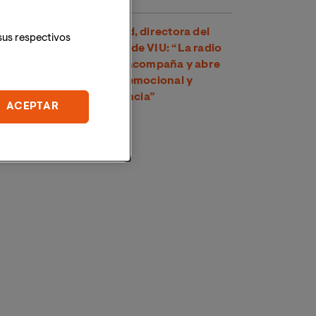
Dra. Amparo Suay Madrid, directora del
sus respectivos
Grado en Comunicación de VIU: “La radio
es una voz cercana que acompaña y abre
un espacio de conexión emocional y
psicológica con la audiencia”
ACEPTAR