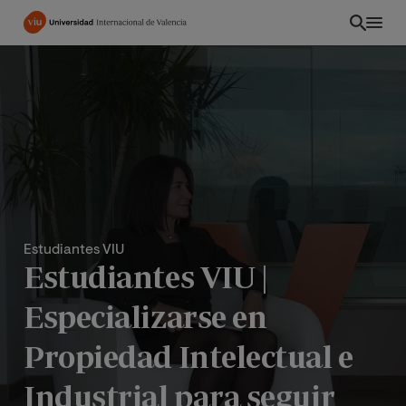
Pasar
al
contenido
principal
Estudiantes VIU
Estudiantes VIU |
Especializarse en
CO
Propiedad Intelectual e
Industrial para seguir