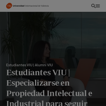
Pasar
al
contenido
principal
Estudiantes VIU
| Alumni VIU
Estudiantes VIU |
Especializarse en
INT
Propiedad Intelectual e
Industrial para seguir