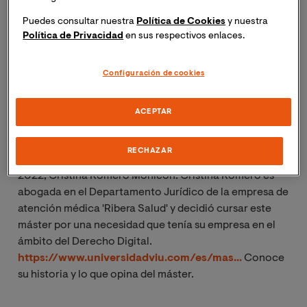
Puedes consultar nuestra
Política de Cookies
y nuestra
Política de Privacidad
en sus respectivos enlaces.
Configuración de cookies
ACEPTAR
Cristina Martínez Garay, directora del Máster en
Propiedad Intelectual e Industrial, entrevista a la
RECHAZAR
estudiante de este programa, en la edición octubre
2022, Cristina Romero Monleón. Cristina Romero es
abogada en el Departamento Jurídico de la empresa de
atención médica 'Ribera Salud' y decidió cursar este
máster por una necesidad que tenía su empresa en el
ámbito del Derecho Digital.
https://www.universidadviu.com/es/mas...
Conoce
su historia y lo que opina del máster.