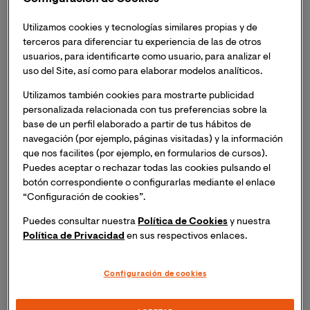
con Espido Freire y la Nostrum Mare Camerata."
organizado por la
Cátedra Planeta Literatura y
Utilizamos cookies y tecnologías similares propias y de
Sociedad y el centro de estudios HUMA.
Inscripción
terceros para diferenciar tu experiencia de las de otros
necesaria. Recibirás el mismo día del evento un
usuarios, para identificarte como usuario, para analizar el
enlace para acceder a la sesión online.
uso del Site, así como para elaborar modelos analíticos.
Utilizamos también cookies para mostrarte publicidad
Lugar:
Sala Rodrigo del Palau de la Música de
personalizada relacionada con tus preferencias sobre la
Valencia.
Acto
presencial
y
por
streaming.
base de un perfil elaborado a partir de tus hábitos de
navegación (por ejemplo, páginas visitadas) y la información
Fecha:
Miércoles, 21 de febrero de 2024, a las
que nos facilites (por ejemplo, en formularios de cursos).
Puedes aceptar o rechazar todas las cookies pulsando el
19:30 (hora España peninsular)
;
13:30h (hora
botón correspondiente o configurarlas mediante el enlace
Colombia).
“Configuración de cookies”.
Este evento se enmarca en el ciclo “Las Artes en
Puedes consultar nuestra
Política de Cookies
y nuestra
Paralelo” con VIU, dentro de las actividades del Palau
Política de Privacidad
en sus respectivos enlaces.
de la Música de Valencia.
Configuración de cookies
La escritora
Espido
Freire presentará una selección de
textos pertenecientes a su libro “Tras los pasos de Jane