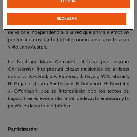
ACEPTAR
Austen” (Ariel, 2021), dentro de su dilatada trayectoria
literaria. La selección de textos permitirá a los
asistentes disfrutar de varios fragmentos de la obra,
RECHAZAR
que presenta una bella historia de amor y un mensaje
de valor e independencia, a la vez que un viaje emotivo
por los lugares, tanto ficticios como reales, en los que
vivió Jane Austen.
La Nostrum Mare
Camerata
dirigida por Jacobo
Christensen interpretará piezas musicales de artistas
como J.
Dowland
, J.P. Rameau, J. Haydn, W.A. Mozart,
N. Paganini, L. van Beethoven, F. Schubert, G. Rossini y
J.
Offenbach
, que se intercalarán con los textos de
Espido
Freire, evocando la delicadeza, la emoción y la
pasión de la autora británica.
Participarán: