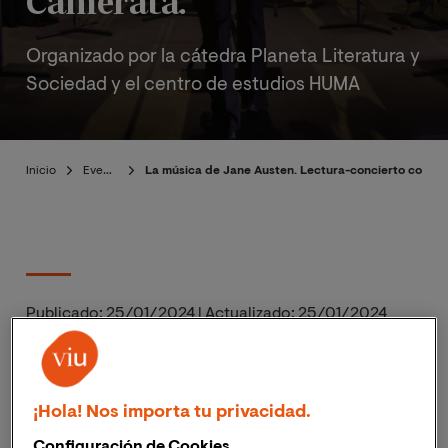
Camerata.
Organizado por la cátedra Planeta Literatura y
Sociedad y el centro de estudios HUMA
Inicio
Eventos
La música de Jane Austen. Lectura-concierto con Es
Publicado:
25/01/2024
|
Actualizado:
25/01/2024
El próximo 21 de febrero de 2024, a las 19:30h (hora
España peninsular) ;
13:30h (hora Colombia)
, tendrá
¡Hola! Nos importa tu privacidad.
lugar "La música de Jane Austen. Lectura-concierto
Configuración de Cookies