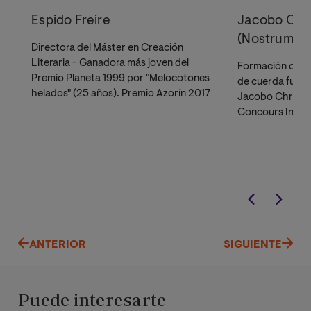
Espido Freire
Jacobo Chr
(Nostrum M
Directora del Máster en Creación
Literaria - Ganadora más joven del
Formación con 
Premio Planeta 1999 por "Melocotones
de cuerda fundad
helados" (25 años). Premio Azorín 2017
Jacobo Christe
Concours
Inter
Musicienes
Cres
ANTERIOR
SIGUIENTE
Puede interesarte