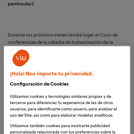
peninsular)
Durante los próximos meses tendrá lugar el Ciclo de
conferencias de la cátedra de humanización de la
asistencia sanitaria: “Las secuelas de la UCI. Cómo la
humanización de los cuidados intensivos puede ayudar
a su prevención”.
Inscripción necesaria. Recibirás el
mismo día del evento un enlace para acceder a la
¡Hola! Nos importa tu privacidad.
sesión online.
Configuración de Cookies
La Cátedra de Humanización de la Asistencia
Utilizamos cookies y tecnologías similares propias y de
Sanitaria de la Universidad Internacional de Valencia
terceros para diferenciar tu experiencia de las de otros
(VIU), Fundación ASISA y Proyecto HU-CI
, tiene
usuarios, para identificarte como usuario, para analizar el
entre sus objetivos principales la difusión de la
uso del Site, así como para elaborar modelos analíticos.
humanización de la asistencia en el contexto sanitario
Utilizamos también cookies para mostrarte publicidad
y sociosanitario. Desde esta perspectiva, el presente
personalizada relacionada con tus preferencias sobre la