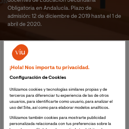
docentes de Educación Secundaria
Obligatoria en Andalucía. Plazo de
admisión: 12 de diciembre de 2019 hasta el 1 de
abril de 2020.
Inicio
Eventos
II Edición 'Enseñamos a Leer': "Ideas innovadoras par
¡Hola! Nos importa tu privacidad.
¿Qué vamos a ver en este evento?
Configuración de Cookies
Utilizamos cookies y tecnologías similares propias y de
terceros para diferenciar tu experiencia de las de otros
Publicado:
02/02/2022
|
Actualizado:
06/11/2023
usuarios, para identificarte como usuario, para analizar el
uso del Site, así como para elaborar modelos analíticos.
Utilizamos también cookies para mostrarte publicidad
Organizado y convocado por la
Universidad
personalizada relacionada con tus preferencias sobre la
Internacional de Valencia
(VIU) y la
Fundación José