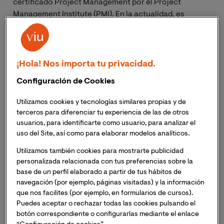
certificado Project Management por el Project
Management Institute (PMI). En la actualidad, es
Director de la Maestría en Economía Circular y
Desarrollo Sostenible en la Universidad Internacional
de Valencia, y miembro del Comité de Ingeniería y
Desarrollo Sostenible del Instituto de Ingeniería de
¡Hola! Nos importa tu privacidad.
España. En la faceta empresarial, es CEO de Xpert
Configuración de Cookies
Converters, miembro del Advisory Board de
Zeleros Hyperloop, y Consultor y Asesor en el ámbito
Utilizamos cookies y tecnologías similares propias y de
de la Economía Circular, el Desarrollo Sostenible y el
terceros para diferenciar tu experiencia de las de otros
Cambio Climático.
usuarios, para identificarte como usuario, para analizar el
uso del Site, así como para elaborar modelos analíticos.
Por ello, con motivo del Día Mundial del Reciclaje, que
Utilizamos también cookies para mostrarte publicidad
se celebra este 17 de mayo, le realizamos una entrevista
personalizada relacionada con tus preferencias sobre la
sobre los mitos y verdades sobre este tema, en que
base de un perfil elaborado a partir de tus hábitos de
navegación (por ejemplo, páginas visitadas) y la información
posición se encuentra España respecto al resto de
que nos facilites (por ejemplo, en formularios de cursos).
países europeos y las acciones que se deberían
Puedes aceptar o rechazar todas las cookies pulsando el
adoptar por parte de las instituciones para seguir
botón correspondiente o configurarlas mediante el enlace
mejorando.