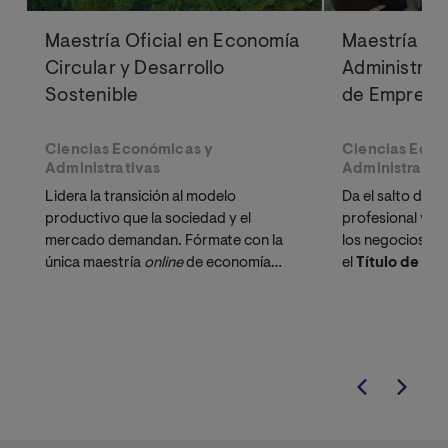
Maestría Oficial en Economía
Maestría Ofi
Circular y Desarrollo
Administrac
Sostenible
de Empresa
Ciencias Económicas y
Ciencias Econ
Administrativas
Administrativ
Lidera la transición al modelo
Da el salto defin
productivo que la sociedad y el
profesional y tr
mercado demandan. Fórmate con la
los negocios. In
única maestría
online 
de economía
el
Título de Exp
circular orientada a desarrollar la
Innovación y L
economía circular como elemento
nuestro exclus
estratégico en las empresas.