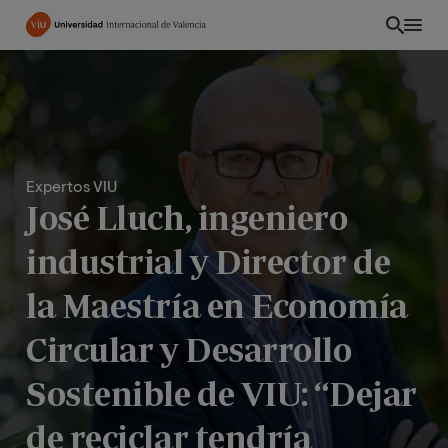
Pasar
al
contenido
principal
Expertos VIU
José Lluch, ingeniero
industrial y Director de
la Maestría en Economía
Circular y Desarrollo
INT
Sostenible de VIU: “Dejar
de reciclar tendría