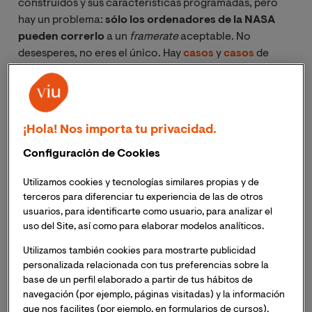
construidos y sus características programadas, pero
hay un problema:
sólo los ordenadores de la NASA
pueden correrlo
a un
framerate
aceptable. No
desesperes, no eres el único. Hay
casos
y
casos
de
juegos AAA incontestablemente exquisitos cuya
reputación se fue al traste por motivos de índole
técnica. En esas ocasiones, el entuerto se suele
solucionar mediante
parches
a posteriori
, pero por
¡Hola! Nos importa tu privacidad.
muy eficaz o rápido que lleguen,
el daño ya está hecho
.
Configuración de Cookies
El dicho “la primera impresión es lo que cuenta” aplica
mucho al lanzamiento de un título. Tras una cadena de
Utilizamos cookies y tecnologías similares propias y de
desafortunados lanzamientos a principios de la
terceros para diferenciar tu experiencia de las de otros
presente generación,
optimizar juegos pasó a ser una
usuarios, para identificarte como usuario, para analizar el
fase más prioritaria para las desarrolladoras
, un
uso del Site, así como para elaborar modelos analíticos.
motivo más por el que los retrasos están a la orden del
Utilizamos también cookies para mostrarte publicidad
día. Antes de adentrarnos en qué hacen los estudios
personalizada relacionada con tus preferencias sobre la
para mejorar el rendimiento de sus inminentes
base de un perfil elaborado a partir de tus hábitos de
lanzamientos, veamos qué podemos hacer para paliar
navegación (por ejemplo, páginas visitadas) y la información
estos problemas desde el comienzo de su desarrollo.
que nos facilites (por ejemplo, en formularios de cursos).