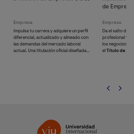
de Empresa
Empresa
Empresa
Impulsa tu carrera y adquiere un perfil
Da el salto defin
diferencial, actualizado y alineado con
profesional y tr
las demandas del mercado laboral
los negocios. In
actual. Una titulación oficial diseñada
el
Título de Exp
para líderes, emprendedores y
Innovación y L
profesionales que buscan validación
nuestro exclus
académica.