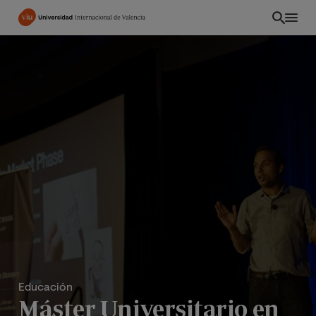
Pasar
al
contenido
principal
Educación
Máster Universitario en