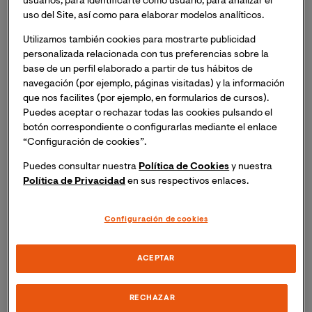
usuarios, para identificarte como usuario, para analizar el
Internacional Valenciana (VIU), es proporcionar una
uso del Site, así como para elaborar modelos analíticos.
formación científica, actualizada y profesional,
orientada a la especialización profesional o
Utilizamos también cookies para mostrarte publicidad
investigadora, que potencie la capacitación a los
personalizada relacionada con tus preferencias sobre la
profesionales de la psicoterapia para realizar
base de un perfil elaborado a partir de tus hábitos de
navegación (por ejemplo, páginas visitadas) y la información
intervenciones eficaces en
problemas psicológicos
que nos facilites (por ejemplo, en formularios de cursos).
actuales, desde la focalización en el análisis funcional y
Puedes aceptar o rechazar todas las cookies pulsando el
la relación terapéutica con el paciente.
botón correspondiente o configurarlas mediante el enlace
“Configuración de cookies”.
La orientación investigadora permite desarrollar el
Puedes consultar nuestra
Política de Cookies
y nuestra
aprendizaje de la metodología de la investigación
Política de Privacidad
en sus respectivos enlaces.
científica, así como la búsqueda y análisis crítico de
información relevante en el ámbito de estudio de la
Configuración de cookies
Psicología y más especificamente en las
Terapias
Psicológicas de Tercera Generación
.
ACEPTAR
Este máster está orientado especialmente a los
titulados en Psicología, pero también está abierto a los
RECHAZAR
profesionales de la Psiquiatría, dado que en múltiples