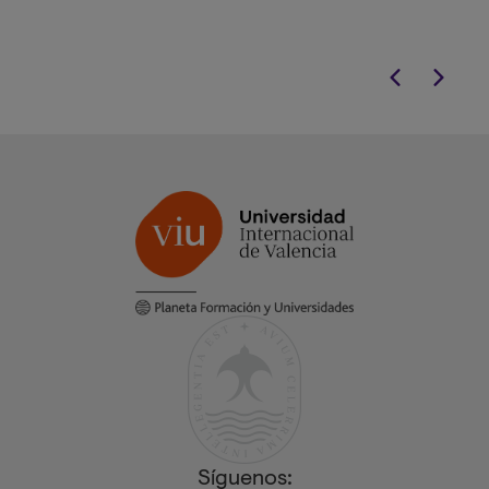
proyección inte
para psicólogos
excelencia clínic
Síguenos: