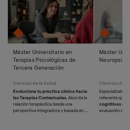
Máster Universitario en
Máster Univ
Terapias Psicológicas de
Neuropsicol
Tercera Generación
Ciencias de la Salud
Ciencias de la
Evoluciona tu práctica clínica hacia
Especialízate c
las Terapias Contextuales.
Aborda la
referente que a
relación terapéutica desde una
cognitivas
desd
perspectiva integradora y basada en la
evaluación diagn
evidencia científica.
intervención int
baremable en 