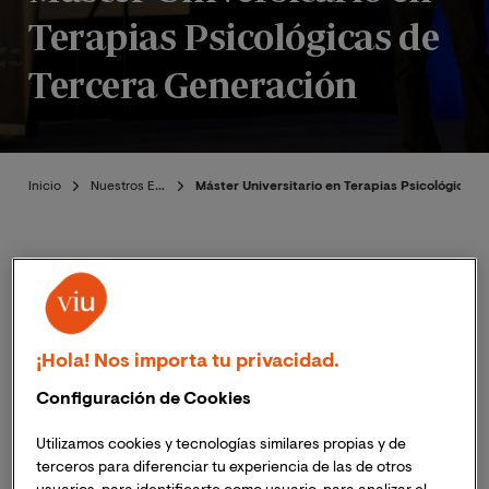
Terapias Psicológicas de
Tercera Generación
Inicio
Nuestros Expertos
Máster Universitario en Terapias Psicológicas
Publicado:
01/02/2012
|
Equipo de Expertos en
¡Hola! Nos importa tu privacidad.
Actualizado:
06/11/2023
Ciencias de la Salud
Configuración de Cookies
El objetivo principal del
Máster Online de Terapias
Utilizamos cookies y tecnologías similares propias y de
Psicológicas de Tercera Generación
por la Universitat
terceros para diferenciar tu experiencia de las de otros