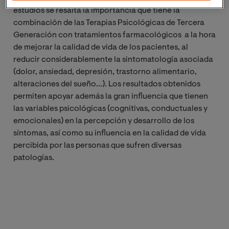
estudios se resalta la importancia que tiene la
combinación de las Terapias Psicológicas de Tercera
Generación con tratamientos farmacológicos a la hora
de mejorar la calidad de vida de los pacientes, al
reducir considerablemente la sintomatología asociada
(dolor, ansiedad, depresión, trastorno alimentario,
alteraciones del sueño…). Los resultados obtenidos
permiten apoyar además la gran influencia que tienen
las variables psicológicas (cognitivas, conductuales y
emocionales) en la percepción y desarrollo de los
síntomas, así como su influencia en la calidad de vida
percibida por las personas que sufren diversas
patologías.