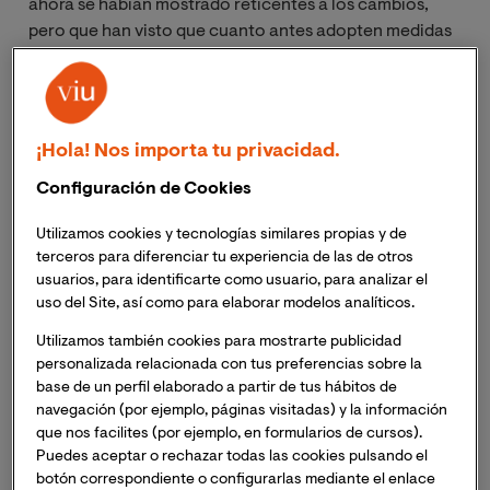
ahora se habían mostrado reticentes a los cambios,
pero que han visto que cuanto antes adopten medidas
renovadoras antes podrán comenzar a obtener
beneficios de ellas. Con las
TIC en las empresas
se da
la bienvenida a un paradigma distinto que requiere
actualización, pero que al mismo tiempo garantiza a los
¡Hola! Nos importa tu privacidad.
negocios la oportunidad de disfrutar de una serie de
mejoras que a nadie le gustaría dejar escapar.
Configuración de Cookies
Utilizamos cookies y tecnologías similares propias y de
terceros para diferenciar tu experiencia de las de otros
usuarios, para identificarte como usuario, para analizar el
uso del Site, así como para elaborar modelos analíticos.
¿Qué aporta las TIC a los
negocios?
Utilizamos también cookies para mostrarte publicidad
personalizada relacionada con tus preferencias sobre la
base de un perfil elaborado a partir de tus hábitos de
La necesidad de trabajar con las TIC
es ya una
navegación (por ejemplo, páginas visitadas) y la información
realidad para la mayor parte de negocios, que han visto
que nos facilites (por ejemplo, en formularios de cursos).
que con su adopción están recibiendo un buen número
Puedes aceptar o rechazar todas las cookies pulsando el
botón correspondiente o configurarlas mediante el enlace
de mejoras. Las pymes, las
grandes empresas
e incluso