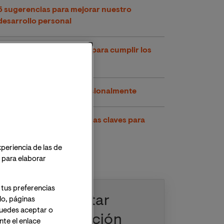
5 sugerencias para mejorar nuestro
desarrollo personal
La autoevaluación, clave para cumplir los
objetivos
Ideas para mejorar profesionalmente
Descubre las competencias claves para
mejorar la empleabilidad
xperiencia de las de
o para elaborar
 tus preferencias
Solicitar
lo, páginas
 Puedes aceptar o
información
te el enlace