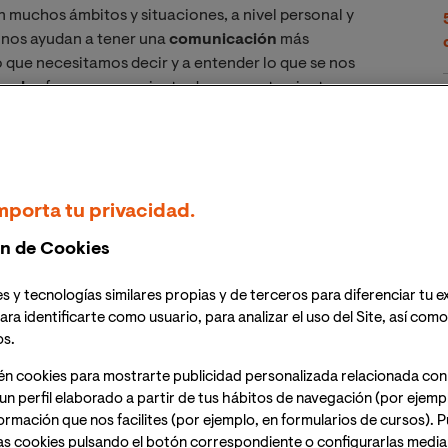
n muchos ámbitos y situaciones, a nivel personal y
nos ayudan a tener una
comunicación
más
o que necesitamos decir y a entender lo que se nos
onales
forman un conjunto de comportamientos y
da interacción, mejorar las relaciones personales y
decir, transmitir o recibir correctamente un mensaje,
 tienen cada vez más importancia para construir
ases de la comunicación interna.
mporta tu privacidad.
n de Cookies
rsonales y
s y tecnologías similares propias y de terceros para diferenciar tu e
ara identificarte como usuario, para analizar el uso del Site, así com
os.
én cookies para mostrarte publicidad personalizada relacionada con
. El más directo es la comunicación verbal, pero no es
un perfil elaborado a partir de tus hábitos de navegación (por ejemp
l
. La forman las expresiones y el lenguaje corporal que
nformación que nos facilites (por ejemplo, en formularios de cursos).
entusiasmo y motivación; hasta incomodidad, enfado o
as cookies pulsando el botón correspondiente o configurarlas median