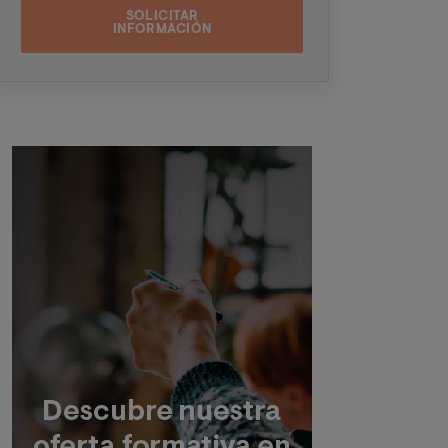
próximas convocatorias del mismo, pudiendo
contactar con usted a través de medios
electrónicos (
WhatsApp
y/o correo
electrónico) y por medios telefónicos, siendo
eliminados una vez facilitada dicha
información y/o transcurridas las citadas
convocatorias.
Ud. podrá ejercer los derechos de acceso,
supresión, rectificación, oposición, limitación
Imagen
y portabilidad, mediante carta a Universitat
Internacional Valenciana – Valencian
International University S.L. - Apartado de
Correos 221 de Barcelona, o remitiendo un
email a
rgpd@universidadviu.com
. Asimismo,
cuando lo considere oportuno podrá
presentar una reclamación ante la Agencia
Española de protección de datos.
Podrá ponerse en contacto con nuestro
Delegado de Protección de Datos mediante
escrito dirigido a
dpo@planeta.es
o a Grupo
Planeta, At.: Delegado de Protección de
Datos, Avda. Diagonal 662-664, 08034
Barcelona.