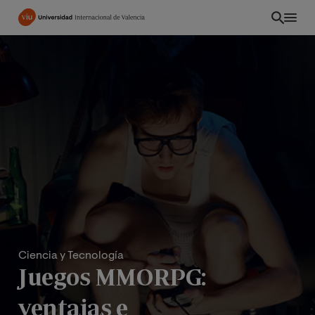
Pasar
al
contenido
principal
Ciencia y Tecnología
Juegos MMORPG:
ventajas e