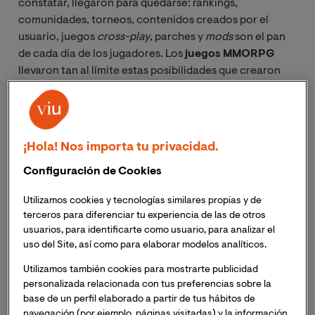
constatar, llegaron para quedarse: ránkings,
comunidades, torneos, contenidos creados por el
usuario, juegos
cross-play
, parches y
mods
son el pan
de cada día de los jugadores.
Los
juegos MMORPG
llevaron tan al límite estas posibilidades que crearon
una nueva concepción de videojuego.
¿Qué son los juegos MMORPG?
¡Hola! Nos importa tu privacidad.
Los juegos MMORPG son juegos de rol multijugador
Configuración de Cookies
masivos en línea (
Massively Multiplayer Online Role-
playing Game
s) que cogen la jugabilidad del rol clásico
Utilizamos cookies y tecnologías similares propias y de
–no faltan los avatares, habilidades, niveles y
terceros para diferenciar tu experiencia de las de otros
usuarios, para identificarte como usuario, para analizar el
experiencia– y la ambientan en
mundos virtuales
a los
uso del Site, así como para elaborar modelos analíticos.
que se conectan miles de personas a la vez.
Utilizamos también cookies para mostrarte publicidad
personalizada relacionada con tus preferencias sobre la
El
mundo persistente
de los MMORPG, en el que todo
base de un perfil elaborado a partir de tus hábitos de
sigue su curso tras haber cerrado la ventana del juego,
navegación (por ejemplo, páginas visitadas) y la información