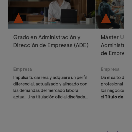
Grado en Administración y
Máster Univ
Dirección de Empresas (ADE)
Administrac
de Empresa
Empresa
Empresa
Impulsa tu carrera y adquiere un perfil
Da el salto defin
diferencial, actualizado y alineado con
profesional y tr
las demandas del mercado laboral
los negocios. In
actual. Una titulación oficial diseñada
el
Título de Exp
para líderes, emprendedores y
Innovación y L
profesionales que buscan validación
nuestro exclus
académica.