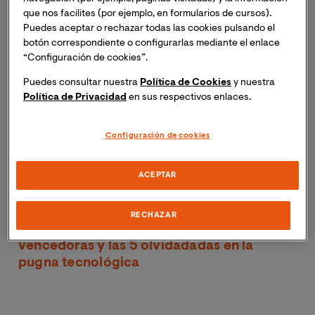
los convierte en universos alternativos con vida propia.
que nos facilites (por ejemplo, en formularios de cursos).
Éstos crecen en tamaño y contenido a lo largo del
Puedes aceptar o rechazar todas las cookies pulsando el
tiempo para que los jugadores siempre tengan algo que
botón correspondiente o configurarlas mediante el enlace
hacer. El nuevo género llegó a cambiar la forma de
“Configuración de cookies”.
obtener ingresos y en la actualidad podemos
Puedes consultar nuestra
Política de Cookies
y nuestra
encontrarnos con multitud de modelos e infinidad de
Política de Privacidad
en sus respectivos enlaces.
combinaciones de ellos.
Configuración de cookies
En este artículo repasaremos cuáles existen, así como
cuáles son las ventajas e inconvenientes que conlleva
cada uno.
ACEPTAR
Descarga nuestra guía gratuita:
RECHAZAR
Videojuegos. Las 5 tecnologías
vencedoras y las 5 olvidadadas en la
pugna tecnológica