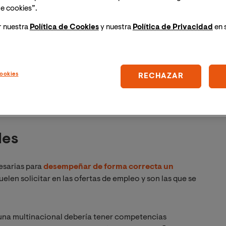
cer al mercado un servicio diferente al de la
e cookies”.
r nuestra
Política de Cookies
y nuestra
Política de Privacidad
en 
abo?
ookies
RECHAZAR
enen en cuenta las habilidades de los empleados
les
esarias para
desempeñar de forma correcta un
uelen solicitar en las ofertas de empleo y son las que se
n una multinacional debería tener competencias