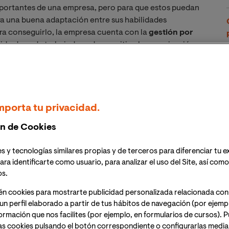
mportantes de una empresa, pero para que estos puedan
ya una buena adaptación entre sus habilidades
ra conseguirlo, la empresa cuenta con la
gestión por
ido de cada trabajador y de permitir a la organización
 por competencias?
mporta tu privacidad.
n de Cookies
n el
desarrollo de las habilidades profesionales de
ga más fácil a la hora de alcanzar las metas que se ha
s y tecnologías similares propias y de terceros para diferenciar tu e
ara identificarte como usuario, para analizar el uso del Site, así com
os.
des de los empleados da lugar a
sinergias que permiten
én cookies para mostrarte publicidad personalizada relacionada con
cumpliendo con la misión y visión del negocio.
un perfil elaborado a partir de tus hábitos de navegación (por ejemp
nformación que nos facilites (por ejemplo, en formularios de cursos).
eados en torno a un mismo objetivo permiten a una
as cookies pulsando el botón correspondiente o configurarlas median