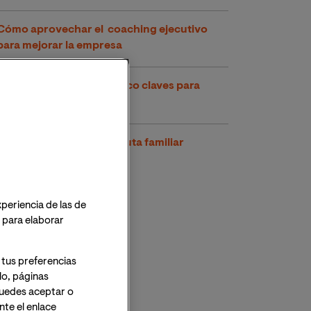
Cómo aprovechar el coaching ejecutivo
para mejorar la empresa
Liderazgo y empresa, cinco claves para
liderar con éxito
Funciones de una terapeuta familiar
xperiencia de las de
o para elaborar
 tus preferencias
lo, páginas
 Puedes aceptar o
te el enlace