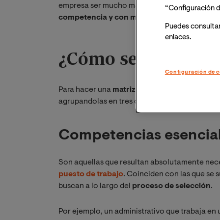
empresa ser mucho más eficiente y poder
ofre
“Configuración d
competencia y con mayor calidad
.
Puedes consulta
enlaces.
¿Cómo se lleva a c
Configuración de c
Para hacer una
matriz de competencias
se ti
agrupandolas en tres categorías básicas:
Competencias esencia
Son aquellas que resultan absolutamente nec
puesto de trabajo
. Coinciden con las que se s
buscan a lo largo del
proceso de selección
.
Por ejemplo, un administrativo que trabaja e