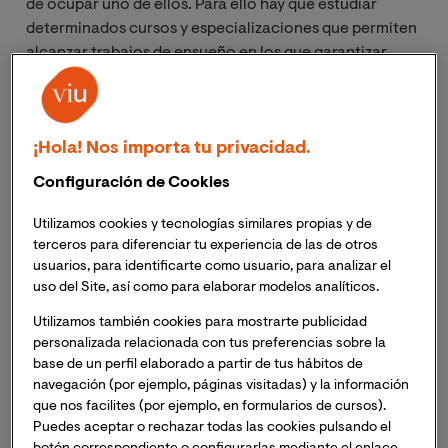
de ocupar uno de ellos. Para ello hay que estudiar
determinados cursos y especializaciones que permiten
alcanzar trabajos de ensueño en los que garantizar
nuestro futuro de una manera muy sólida. Uno de los
accesos que más posibilidades ofrece de llegar muy
lejos es el
máster en administración de empresas
, que
¡Hola! Nos importa tu privacidad.
despierta gran interés
por todo lo que supone a nivel
de proyección laboral
. ¿Pero en qué consiste y qué
Configuración de Cookies
podemos esperar de él?
Utilizamos cookies y tecnologías similares propias y de
terceros para diferenciar tu experiencia de las de otros
usuarios, para identificarte como usuario, para analizar el
uso del Site, así como para elaborar modelos analíticos.
Unos objetivos muy claros
Utilizamos también cookies para mostrarte publicidad
personalizada relacionada con tus preferencias sobre la
Asistiendo al máster que nos posiciona como el mejor
base de un perfil elaborado a partir de tus hábitos de
candidato a la dirección de empresas y administración
navegación (por ejemplo, páginas visitadas) y la información
de las mismas estaremos en primera fila de un grupo de
que nos facilites (por ejemplo, en formularios de cursos).
Puedes aceptar o rechazar todas las cookies pulsando el
ejecutivos con grandes oportunidades en el mercado