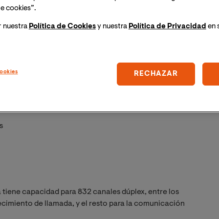
e cookies”.
one System).
r nuestra
Política de Cookies
y nuestra
Política de Privacidad
en 
ookies
RECHAZAR
s
 tiene capacidad para 832 canales dúplex, entre los
lecimiento de llamada, y el resto para la comunicación