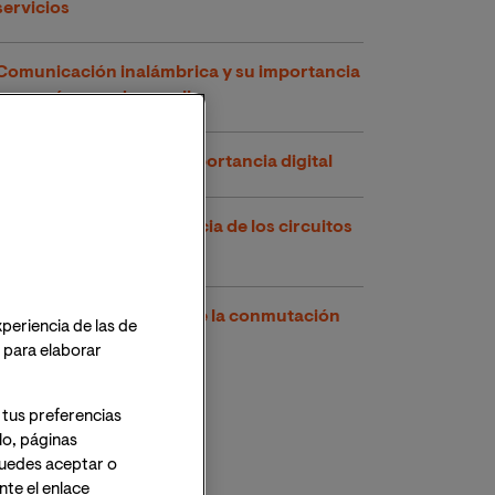
servicios
Comunicación inalámbrica y su importancia
para países en desarrollo
Circuitos lógicos y su importancia digital
Introducción e importancia de los circuitos
digitales
Ventajas y desventajas de la conmutación
xperiencia de las de
de circuitos
o para elaborar
 tus preferencias
lo, páginas
 Puedes aceptar o
te el enlace