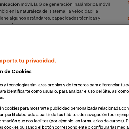
unicación
móvil, la G de generación inalámbrica móvil
o en la naturaleza del sistema, la velocidad, la
tiene algunos estándares, capacidades técnicas y
 anterior.
mporta tu privacidad.
ón móvil de Primera
n de Cookies
s y tecnologías similares propias y de terceros para diferenciar tu e
ara identificarte como usuario, para analizar el uso del Site, así com
a comercial fue lanzado por NTT en Japón en 1979,
os.
efonía Móvil Nórdica (NMT) en Dinamarca, Finlandia,
én cookies para mostrarte publicidad personalizada relacionada con
un perfil elaborado a partir de tus hábitos de navegación (por ejemp
nformación que nos facilites (por ejemplo, en formularios de cursos).
as cookies pulsando el botón correspondiente o configurarlas median