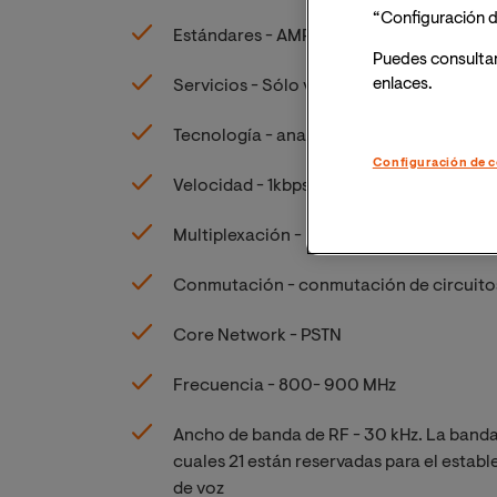
“Configuración d
Estándares - AMPS (Advanced Mobile Ph
Puedes consulta
enlaces.
Servicios - Sólo voz
Tecnología - analógica
Configuración de c
Velocidad - 1kbps a 2,4 kbps
Multiplexación - FDMA
Conmutación - conmutación de circuito
Core Network - PSTN
Frecuencia - 800- 900 MHz
Ancho de banda de RF - 30 kHz. La banda
cuales 21 están reservadas para el estab
de voz