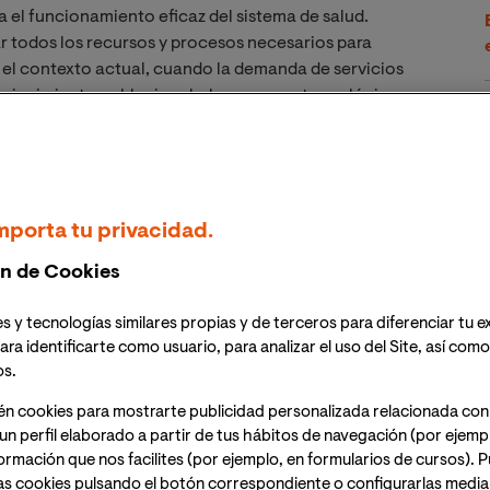
 el funcionamiento eficaz del sistema de salud.
lar todos los recursos y procesos necesarios para
 el contexto actual, cuando la demanda de servicios
vejecimiento poblacional y los avances tecnológicos,
cial de la sostenibilidad del sistema.
ncluyen actividades que van desde la administrativa
 particularidades y desafíos. Así, la
gestión
mporta tu privacidad.
r los procesos internos y mejorar la eficiencia
n de Cookies
oco en coordinar las actividades dentro de los
s y tecnologías similares propias y de terceros para diferenciar tu e
a las personas usuarias. En todo caso, la
dirección de
ara identificarte como usuario, para analizar el uso del Site, así com
liderar equipos multidisciplinarios y tomar decisiones
os.
s resultados clínicos.
én cookies para mostrarte publicidad personalizada relacionada con
un perfil elaborado a partir de tus hábitos de navegación (por ejemp
. Actualmente, el sector salud afronta retos
nformación que nos facilites (por ejemplo, en formularios de cursos).
nte de los servicios médicos, las expectativas de los y
as cookies pulsando el botón correspondiente o configurarlas median