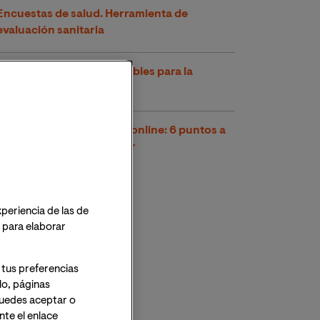
Encuestas de salud. Herramienta de
evaluación sanitaria
8 habilidades imprescindibles para la
gestión sanitaria
Máster Gestión Sanitaria online: 6 puntos a
considerar antes de elegir
xperiencia de las de
o para elaborar
 tus preferencias
lo, páginas
 Puedes aceptar o
te el enlace