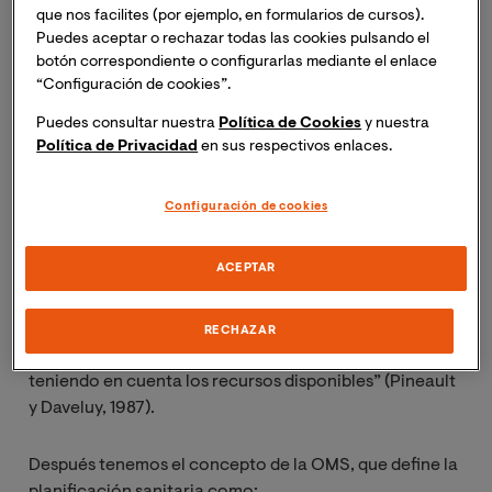
que nos facilites (por ejemplo, en formularios de cursos).
¿Qué es la planificación
Puedes aceptar o rechazar todas las cookies pulsando el
botón correspondiente o configurarlas mediante el enlace
sanitaria?
“Configuración de cookies”.
Puedes consultar nuestra
Política de Cookies
y nuestra
Entre las muchas definiciones que se han realizado de
Política de Privacidad
en sus respectivos enlaces.
la planificación sanitaria, dos conceptos están entre
los más citados.
Configuración de cookies
El primero, de Pineault y Daveluy, dice que es:
ACEPTAR
“El proceso formalizado para escoger, organizar y
evaluar las actividades más eficaces para satisfacer las
RECHAZAR
necesidades de salud de una determinada comunidad,
teniendo en cuenta los recursos disponibles” (Pineault
y Daveluy, 1987).
Después tenemos el concepto de la OMS, que define la