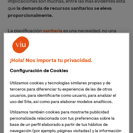
implicaciones son muchas, entre las más evidentes está
que
la demanda de recursos sanitarios se eleva
proporcionalmente.
La planificación
sanitaria
es una necesidad, no una
opción: los recursos son limitados y la demanda muy
elevada.
¡Hola! Nos importa tu privacidad.
Hay que optimizar, evitar desperdiciar recursos y, sobre
todo, hay que satisfacer las
necesidades de la salud de
Configuración de Cookies
la población
.
Utilizamos cookies y tecnologías similares propias y de
terceros para diferenciar tu experiencia de las de otros
¿Cómo? Pues planificando. De planificación sanitaria
usuarios, para identificarte como usuario, para analizar el
hablaremos en este artículo, explicaremos los
uso del Site, así como para elaborar modelos analíticos.
conceptos más usados para definir este proceso, las
fases por la que pasa y los tipos que existen.
Utilizamos también cookies para mostrarte publicidad
personalizada relacionada con tus preferencias sobre la
base de un perfil elaborado a partir de tus hábitos de
navegación (por ejemplo, páginas visitadas) y la información