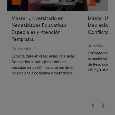
Máster Universitario en
Máster Univ
Necesidades Educativas
Mediación y
Especiales y Atención
Conflicto
Temprana
Jurídico
Educación
Fórmate como m
Especialízate en crear aulas inclusivas.
especialízate e
Domina las estrategias prácticas
de Resolución d
basadas en los últimos aportes de la
ODR y justicia r
neurociencia cognitiva y metodologías
máster te propo
activas de eficacia probada. Aprende
necesaria para i
a diseñar entornos neuroeducativos
Registro de M
que responden a la diversidad y
Ministerio de Ju
potencian el desarrollo de cada
estudiante.