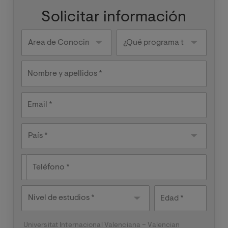
Solicitar información
Knowledge
¿Qué
areas
programa
te
interesa?
Nombre y apellidos
Email
País
País *
Teléfono
Nivel de
Edad
estudios
Universitat Internacional Valenciana – Valencian