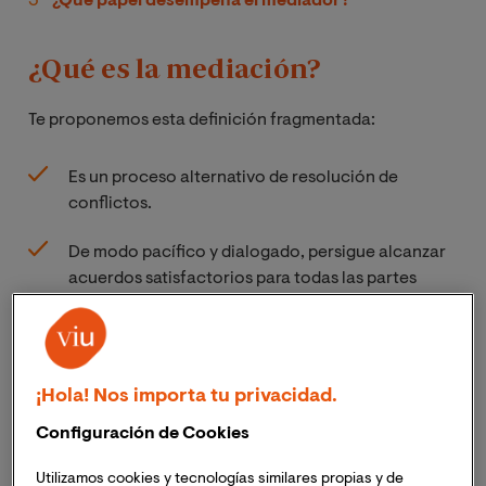
¿Qué papel desempeña el mediador?
¿Qué es la mediación?
Te proponemos esta definición fragmentada:
Es un proceso alternativo de resolución de
conflictos.
De modo pacífico y dialogado, persigue alcanzar
acuerdos satisfactorios para todas las partes
involucradas.
Se basa en el diálogo y la negociación, gracias a la
intervención neutral de un tercero imparcial: el
¡Hola! Nos importa tu privacidad.
mediador.
Configuración de Cookies
Impulsa la comunicación entre las partes.
Utilizamos cookies y tecnologías similares propias y de