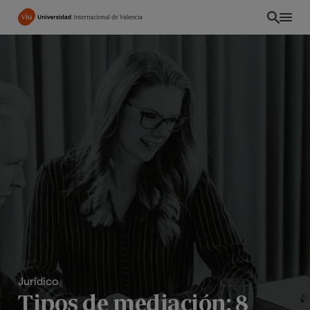
Pasar
al
contenido
principal
Jurídico
Tipos de mediación: 8