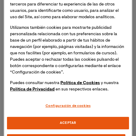
terceros para diferenciar tu experiencia de las de otros
Promueve un ambiente seguro y confidencial en
usuarios, para identificarte como usuario, para analizar el
el que expresar necesidades e intereses.
uso del Site, así como para elaborar modelos analíticos.
Durante todo el proceso de mediación, las partes
Utilizamos también cookies para mostrarte publicidad
mantienen el control sobre las decisiones adoptadas y
personalizada relacionada con tus preferencias sobre la
asumen la responsabilidad de dar con soluciones
base de un perfil elaborado a partir de tus hábitos de
navegación (por ejemplo, páginas visitadas) y la información
beneficiosas para sus intereses, tanto individuales
que nos facilites (por ejemplo, en formularios de cursos).
como colectivos.
Puedes aceptar o rechazar todas las cookies pulsando el
botón correspondiente o configurarlas mediante el enlace
Ten presente que la mediación y los mediadores nunca
“Configuración de cookies”.
imponen soluciones ni juzgan culpas o razones. Su
Puedes consultar nuestra
Política de Cookies
y nuestra
misión consiste en propiciar una comunicación
Política de Privacidad
en sus respectivos enlaces.
efectiva y constructiva para alcanzar acuerdos
duraderos y ventajosos para todos.
Configuración de cookies
¿Cuáles son sus principales ventajas?
ACEPTAR
Los beneficios derivados de la mediación son los que