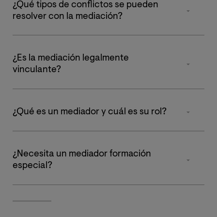
¿Qué tipos de conflictos se pueden
resolver con la mediación?
Se puede utilizar para
resolver una amplia gama de
disputas
, incluyendo
conflictos familiares
(divorcios,
¿Es la mediación legalmente
custodia de hijos),
laborales
(desacuerdos entre
vinculante?
empleados),
comunitarios
(problemas de vecinos) y
comerciales
(disputas entre empresas).
El acuerdo de mediación alcanzado
no es legalmente
vinculante por sí mismo
, a menos que las
partes
¿Qué es un mediador y cuál es su rol?
decidan convertirlo en un contrato o sea ratificado
por un juez.
Un mediador
es un profesional imparcial y neutral
cuyo trabajo es facilitar la comunicación entre las
¿Necesita un mediador formación
partes en conflicto.
especial?
Sí. En la mayoría de los países, los mediadores
necesitan una formación específica en resolución de
conflictos y habilidades de comunicación. Como un